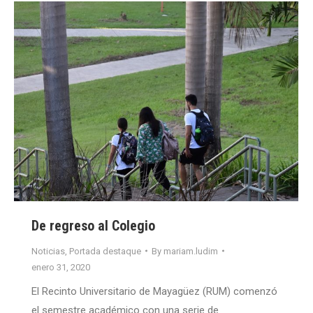
De regreso al Colegio
Noticias
,
Portada destaque
By
mariam.ludim
enero 31, 2020
El Recinto Universitario de Mayagüez (RUM) comenzó
el semestre académico con una serie de