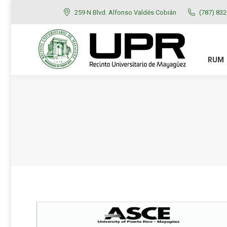
259 N Blvd. Alfonso Valdés Cobián
(787) 83
RUM
ADMISIONES
RUM