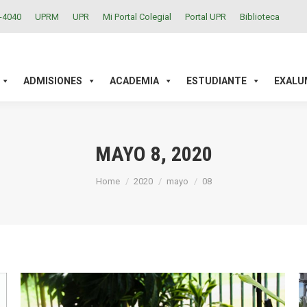
2-4040
UPRM
UPR
Mi Portal Colegial
Portal UPR
Biblioteca
ACADEMIA
ESTUDIANTE
EXALUMNOS
INVESTIGAC
ADMISIONES
ACADEMIA
ESTUDIANTE
EXALU
MAYO 8, 2020
You are here:
Home
2020
mayo
08