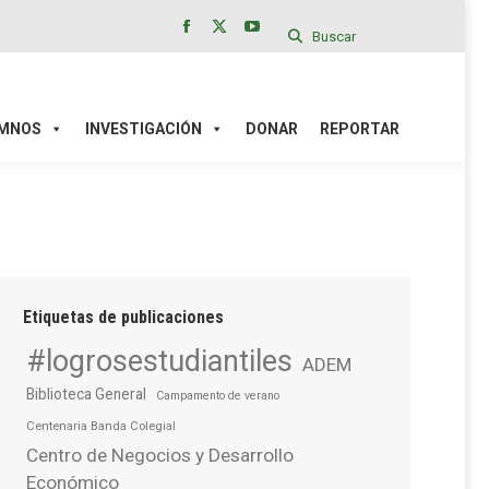
Buscar
Facebook
X
YouTube
page
page
page
IÓN
DONAR
REPORTAR
opens
opens
opens
in
in
in
MNOS
INVESTIGACIÓN
DONAR
REPORTAR
new
new
new
window
window
window
Etiquetas de publicaciones
#logrosestudiantiles
ADEM
Biblioteca General
Campamento de verano
Centenaria Banda Colegial
Centro de Negocios y Desarrollo
Económico