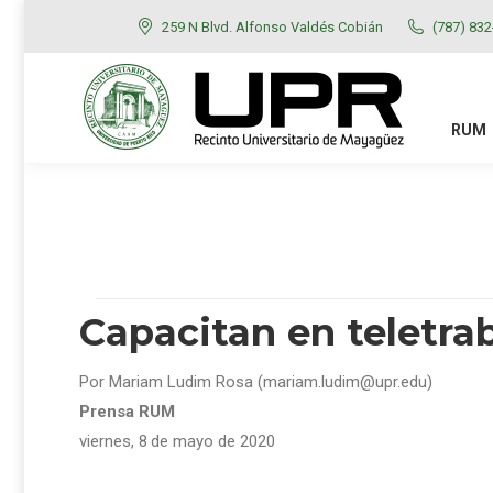
259 N Blvd. Alfonso Valdés Cobián
(787) 83
RUM
ADMISIONES
RUM
Capacitan en teletra
Por Mariam Ludim Rosa (mariam.ludim@upr.edu)
Prensa RUM
viernes, 8
de mayo de 2020