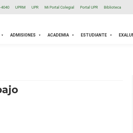
2-4040
UPRM
UPR
Mi Portal Colegial
Portal UPR
Biblioteca
ACADEMIA
ESTUDIANTE
EXALUMNOS
INVESTIGAC
ADMISIONES
ACADEMIA
ESTUDIANTE
EXALU
bajo