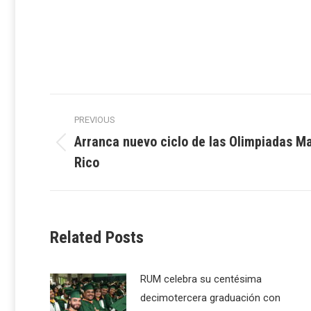
Post
PREVIOUS
navigation
Arranca nuevo ciclo de las Olimpiadas M
Previous
Rico
post:
Related Posts
RUM celebra su centésima
decimotercera graduación con