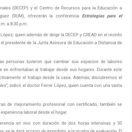
onales (DECEP) y el Centro de Recursos para la Educación a
agüez (RUM), ofrecerán la conferencia
Estrategias para el
.m. a 8:30 p.m.
 López, quien además de dirigir la DECEP y CREAD en el recinto
el presidente de la Junta Asesora de Educación a Distancia de
as personas tuvieron que cambiar sus espacios de labores
que se enfrentaban al trabajar desde sus hogares. Durante este
ivamente el trabajo desde la casa. Además, discutiremos el
ales”, indicó el doctor Ferrer López, quien cuenta con una vasta
ras de mejoramiento profesional con certificado, también se
 experiencia laboral desde el hogar.
ferencia en vivo con duración de dos horas intensivas y 30
ma, se le dará acceso de inmediato a la prueba de evaluación. El