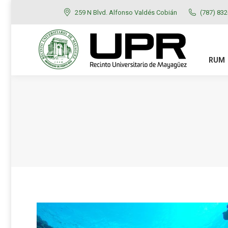
259 N Blvd. Alfonso Valdés Cobián
(787) 83
RUM
ADMISIONES
RUM