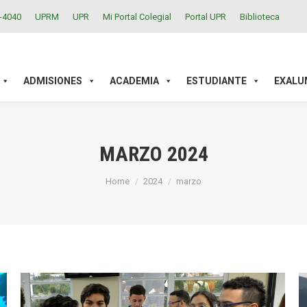
2-4040
UPRM
UPR
Mi Portal Colegial
Portal UPR
Biblioteca
ACADEMIA
ESTUDIANTE
EXALUMNOS
INVESTIGAC
ADMISIONES
ACADEMIA
ESTUDIANTE
EXALU
MARZO 2024
You are here:
Home
2024
marzo