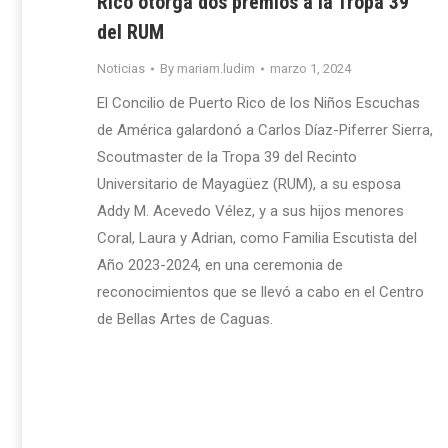
Rico otorga dos premios a la Tropa 39
del RUM
Noticias
By
mariam.ludim
marzo 1, 2024
El Concilio de Puerto Rico de los Niños Escuchas
de América galardonó a Carlos Díaz-Piferrer Sierra,
Scoutmaster de la Tropa 39 del Recinto
Universitario de Mayagüez (RUM), a su esposa
Addy M. Acevedo Vélez, y a sus hijos menores
Coral, Laura y Adrian, como Familia Escutista del
Año 2023-2024, en una ceremonia de
reconocimientos que se llevó a cabo en el Centro
de Bellas Artes de Caguas.