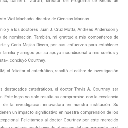
rensa, Daniel L. Goroff, director del Programa de Becas de
sto Weil Machado, director de Ciencias Marinas.
mio y a los doctores Juan J. Cruz Motta, Andreas Andersson y
so de nominación. También, mi gratitud a mis compañeros de
rte y Carla Mejías Rivera, por sus esfuerzos para establecer
mi familia y amigos por su apoyo incondicional a mis sueños y
sta», concluyó Courtney.
, al felicitar al catedrático, resaltó el calibre de investigación
 destacados catedráticos, el doctor Travis A. Courtney, ser
an. Este logro no solo resalta su compromiso con la excelencia
 de la investigación innovadora en nuestra institución. Su
 tienen un impacto significativo en nuestra comprensión de los
cepcional. Felicitamos al doctor Courtney por este merecido
bajo continúa contribuyendo al avance del conocimiento en el