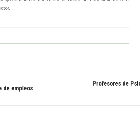
ctor.
Profesores de Psi
ia de empleos
Next
post: