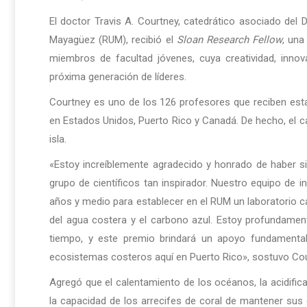
El doctor Travis A. Courtney, catedrático asociado del 
Mayagüez (RUM), recibió el
Sloan Research Fellow
, una
miembros de facultad jóvenes, cuya creatividad, inno
próxima generación de líderes.
Courtney es uno de los 126 profesores que reciben esta
en Estados Unidos, Puerto Rico y Canadá. De hecho, el ca
isla.
«Estoy increíblemente agradecido y honrado de haber 
grupo de científicos tan inspirador. Nuestro equipo de 
años y medio para establecer en el RUM un laboratorio cap
del agua costera y el carbono azul. Estoy profundame
tiempo, y este premio brindará un apoyo fundamenta
ecosistemas costeros aquí en Puerto Rico», sostuvo Cou
Agregó que el calentamiento de los océanos, la acidificac
la capacidad de los arrecifes de coral de mantener sus 