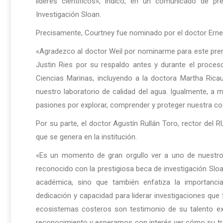
líderes científicos», indicó, en un comunicado de p
Investigación Sloan.
Precisamente, Courtney fue nominado por el doctor Erne
«Agradezco al doctor Weil por nominarme para este pre
Justin Ries por su respaldo antes y durante el proce
Ciencias Marinas, incluyendo a la doctora Martha Ricau
nuestro laboratorio de calidad del agua. Igualmente, a 
pasiones por explorar, comprender y proteger nuestra co
Por su parte, el doctor Agustín Rullán Toro, rector del RUM
que se genera en la institución.
«Es un momento de gran orgullo ver a uno de nuestros
reconocido con la prestigiosa beca de investigación Slo
académica, sino que también enfatiza la importancia
dedicación y capacidad para liderar investigaciones que
ecosistemas costeros son testimonio de su talento ex
reconocimiento y esperamos con interés ver cómo su tra