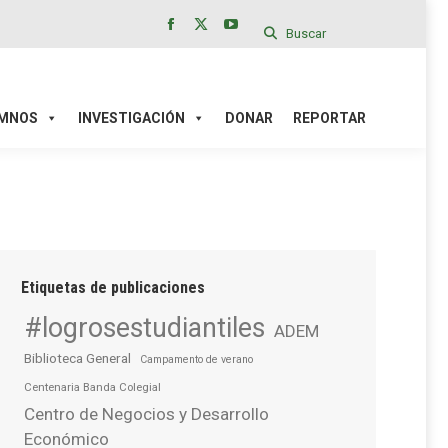
Buscar
Facebook
X
YouTube
page
page
page
IÓN
DONAR
REPORTAR
opens
opens
opens
in
in
in
MNOS
INVESTIGACIÓN
DONAR
REPORTAR
new
new
new
window
window
window
Etiquetas de publicaciones
#logrosestudiantiles
ADEM
Biblioteca General
Campamento de verano
Centenaria Banda Colegial
Centro de Negocios y Desarrollo
Económico