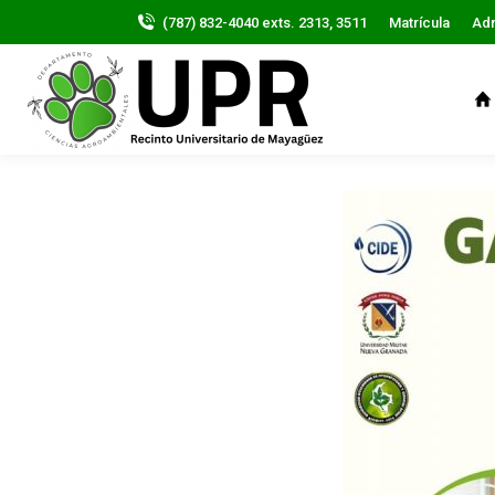
(787) 832-4040 exts. 2313, 3511
Matrícula
Ad