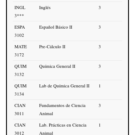
INGL
Inglés
3
3***
ESPA
Español Básico II
3
3102
MATE
Pre-Cálculo II
3
3172
QUIM
Química General II
3
3132
QUIM
Lab de Química General II
1
3134
CIAN
Fundamentos de Ciencia
3
3011
Animal
CIAN
Lab. Prácticas en Ciencia
1
3012
Animal