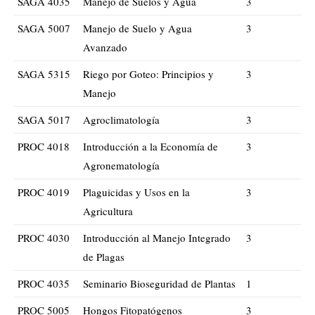
SAGA 4035
Manejo de Suelos y Agua
3
SAGA 5007
Manejo de Suelo y Agua
3
Avanzado
SAGA 5315
Riego por Goteo: Principios y
3
Manejo
SAGA 5017
Agroclimatología
3
PROC 4018
Introducción a la Economía de
3
Agronematología
PROC 4019
Plaguicidas y Usos en la
3
Agricultura
PROC 4030
Introducción al Manejo Integrado
3
de Plagas
PROC 4035
Seminario Bioseguridad de Plantas
1
PROC 5005
Hongos Fitopatógenos
3