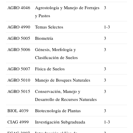
AGRO 4046
Agrostología y Manejo de Forrajes
3
y Pastos
AGRO 4990
Temas Selectos
1-3
AGRO 5005
Biometría
3
AGRO 5006
Génesis, Morfología y
3
Clasificación de Suelos
AGRO 5007
Física de Suelos
3
AGRO 5010
Manejo de Bosques Naturales
3
AGRO 5015
Conservación, Manejo y
3
Desarrollo de Recursos Naturales
BIOL 4039
Biotecnología de Plantas
3
CIAG 4999
Investigación Subgraduada
1-3
ECAG 3007
Introducción al Uso de
3