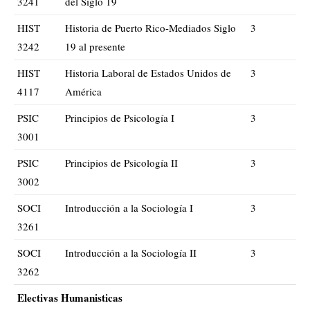
3241
del Siglo 19
HIST
Historia de Puerto Rico-Mediados Siglo
3
3242
19 al presente
HIST
Historia Laboral de Estados Unidos de
3
4117
América
PSIC
Principios de Psicología I
3
3001
PSIC
Principios de Psicología II
3
3002
SOCI
Introducción a la Sociología I
3
3261
SOCI
Introducción a la Sociología II
3
3262
Electivas Humanisticas