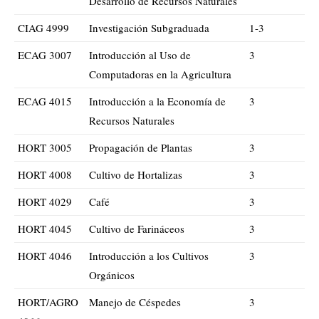
Desarrollo de Recursos Naturales
CIAG 4999
Investigación Subgraduada
1-3
ECAG 3007
Introducción al Uso de
3
Computadoras en la Agricultura
ECAG 4015
Introducción a la Economía de
3
Recursos Naturales
HORT 3005
Propagación de Plantas
3
HORT 4008
Cultivo de Hortalizas
3
HORT 4029
Café
3
HORT 4045
Cultivo de Farináceos
3
HORT 4046
Introducción a los Cultivos
3
Orgánicos
HORT/AGRO
Manejo de Céspedes
3