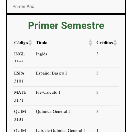
Primer Año
Primer Semestre
Código
Título
Créditos
INGL
Inglés
3
3***
ESPA
Español Básico I
3
3101
MATE
Pre-Cálculo I
3
3171
QUIM
Química General I
3
3131
QUIM
Lab. de Química General I
1