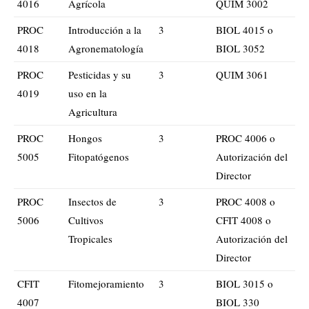
4016
Agrícola
QUIM 3002
PROC
Introducción a la
3
BIOL 4015 o
4018
Agronematología
BIOL 3052
PROC
Pesticidas y su
3
QUIM 3061
4019
uso en la
Agricultura
PROC
Hongos
3
PROC 4006 o
5005
Fitopatógenos
Autorización del
Director
PROC
Insectos de
3
PROC 4008 o
5006
Cultivos
CFIT 4008 o
Tropicales
Autorización del
Director
CFIT
Fitomejoramiento
3
BIOL 3015 o
4007
BIOL 330