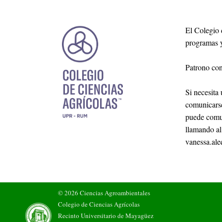
El Colegio 
programas y
Patrono con
Si necesita
comunicarse
puede comun
llamando al
vanessa.al
© 2026 Ciencias Agroambientales
Colegio de Ciencias Agrícolas
Recinto Universitario de Mayagüez