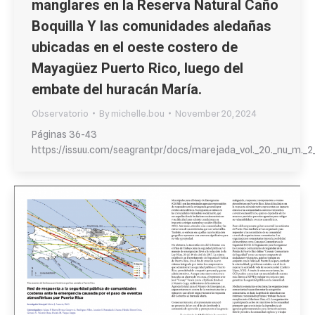
manglares en la Reserva Natural Caño
Boquilla Y las comunidades aledañas
ubicadas en el oeste costero de
Mayagüez Puerto Rico, luego del
embate del huracán María.
Observatorio
By
michelle.bou
November 20, 2024
Páginas 36-43
https://issuu.com/seagrantpr/docs/marejada_vol._20._nu_m._