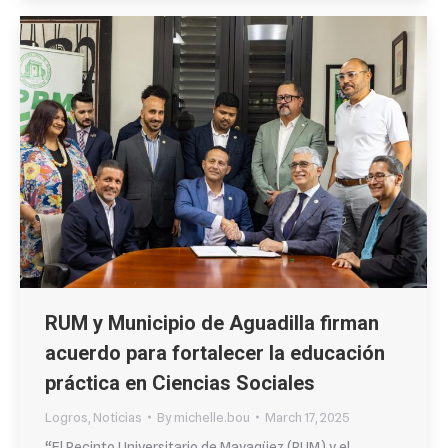
RUM y Municipio de Aguadilla firman
acuerdo para fortalecer la educación
práctica en Ciencias Sociales
Logros
,
Noticias
By
michelle.bou
March 17, 2025
“El Recinto Universitario de Mayagüez (RUM) y el