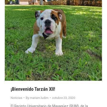
¡Bienvenido Tarzán XII!
Noticias
By
mariam.ludim
octubre 23, 2020
El Recinto Universitario de Mayagüez (RUM), de la