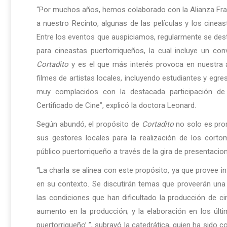
“Por muchos años, hemos colaborado con la Alianza Fr
a nuestro Recinto, algunas de las películas y los cineast
Entre los eventos que auspiciamos, regularmente se des
para cineastas puertorriqueños, la cual incluye un co
Cortadito
y es el que más interés provoca en nuestra au
filmes de artistas locales, incluyendo estudiantes y egre
muy complacidos con la destacada participación de
Certificado de Cine”, explicó la doctora Leonard.
Según abundó, el propósito de
Cortadito
no solo es prom
sus gestores locales para la realización de los corto
público puertorriqueño a través de la gira de presentacione
“La charla se alinea con este propósito, ya que provee i
en su contexto. Se discutirán temas que proveerán una
las condiciones que han dificultado la producción de cin
aumento en la producción; y la elaboración en los últ
puertorriqueño’ ’’, subrayó la catedrática, quien ha sido 