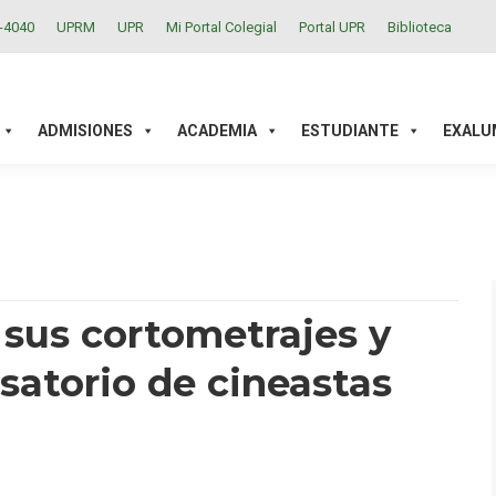
2-4040
UPRM
UPR
Mi Portal Colegial
Portal UPR
Biblioteca
ACADEMIA
ESTUDIANTE
EXALUMNOS
INVESTIGAC
ADMISIONES
ACADEMIA
ESTUDIANTE
EXALU
 sus cortometrajes y
satorio de cineastas