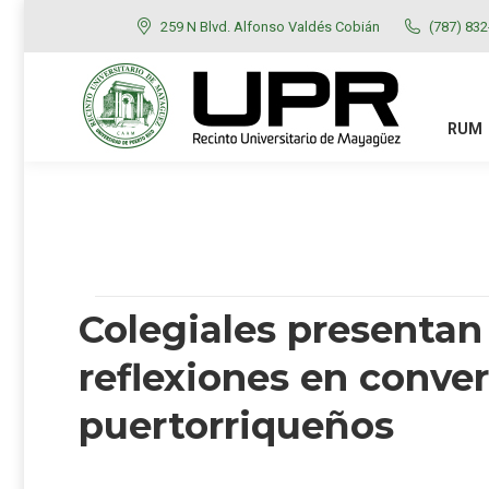
259 N Blvd. Alfonso Valdés Cobián
(787) 83
RUM
ADMISIONES
RUM
Colegiales presentan
reflexiones en conver
puertorriqueños