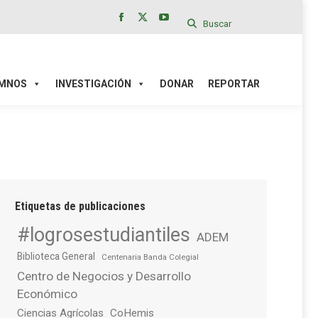
Buscar
Facebook
X
YouTube
page
page
page
IÓN
DONAR
REPORTAR
opens
opens
opens
in
in
in
MNOS
INVESTIGACIÓN
DONAR
REPORTAR
new
new
new
window
window
window
Etiquetas de publicaciones
#logrosestudiantiles
ADEM
Biblioteca General
Centenaria Banda Colegial
Centro de Negocios y Desarrollo
Económico
Ciencias Agrícolas
CoHemis