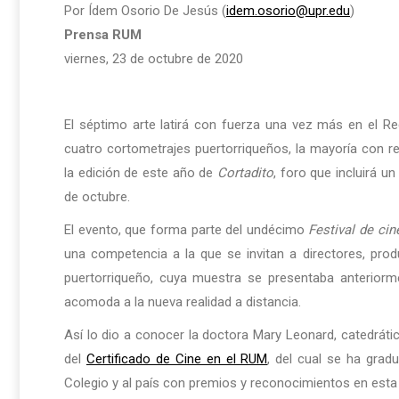
Por Ídem Osorio De Jesús (
idem.osorio@upr.edu
)
Prensa RUM
viernes, 23 de octubre de 2020
El séptimo arte latirá con fuerza una vez más en el Re
cuatro cortometrajes puertorriqueños, la mayoría con r
la edición de este año de
Cortadito
, foro que incluirá u
de octubre.
El evento, que forma parte del undécimo
Festival de ci
una competencia a la que se invitan a directores, prod
puertorriqueño, cuya muestra se presentaba anteriorme
acomoda a la nueva realidad a distancia.
Así lo dio a conocer la doctora Mary Leonard, catedráti
del
Certificado de Cine en el RUM
, del cual se ha gra
Colegio y al país con premios y reconocimientos en esta 