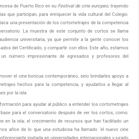
ancesa de Puerto Rico en su
Festival de cine europeo
, trayendo
as que participan, para enriquecer la vida cultural del Colegio.
taca una presentación de los cortometrajes de la competencia
nversatorio. La muestra de este conjunto de cortos se llama
diencia universitaria, ya que permite a la gente conocer los
sados del Certificado, y compartir con ellos. Este año, estamos
 un número impresionante de egresados y profesores del
over el cine boricua contemporáneo, sino brindarles apoyo a
metrajes hechos para la competencia, y ayudarlos a llegar al
s por la isla.
nformación para ayudar al público a entender los cortometrajes
 base para el conversatorio después de ver los cortos, como:
e en la isla; el crecimiento de recursos que han facilitado un
imos años de lo que una estudiosa ha llamado ‘el nuevo cine
conferenciante invitada en universidades internacionales y jurado