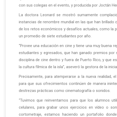
con sus colegas en el evento, y producida por Joctán He
La doctora Leonard se mostró sumamente complacida
instancias de renombre mundial en las que han brillado 
de los retos económicos y desafíos actuales, como la pa
un promedio de siete estudiantes por año.
“Provee una educación en cine y tiene una muy buena r
estudiantes y egresados, que han ganado premios por s
disciplina de cine dentro y fuera de Puerto Rico, y que 
la cultura fílmica de la isla”, aseveró la gestora de la inic
Precisamente, para atemperarse a la nueva realidad, 
para que sus ofrecimientos continúen de manera ininter
destrezas prácticas como cinematografía o sonidos.
“Tuvimos que reinventarnos para que los alumnos uti
celulares, para grabar unos ejercicios en vídeo o s
cortometraje, estamos haciendo un portafolio dond