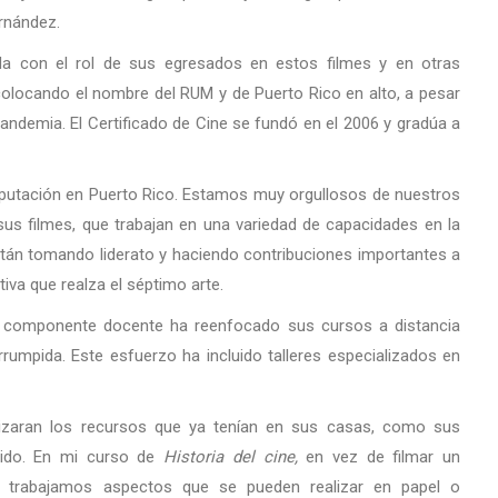
rnández.
 con el rol de sus egresados en estos filmes y en otras
colocando el nombre del RUM y de Puerto Rico en alto, a pesar
ndemia. El Certificado de Cine se fundó en el 2006 y gradúa a
eputación en Puerto Rico. Estamos muy orgullosos de nuestros
us filmes, que trabajan en una variedad de capacidades en la
están tomando liderato y haciendo contribuciones importantes a
iativa que realza el séptimo arte.
el componente docente ha reenfocado sus cursos a distancia
rumpida. Este esfuerzo ha incluido talleres especializados en
lizaran los recursos que ya tenían en sus casas, como sus
onido. En mi curso de
Historia del cine,
en vez de filmar un
e trabajamos aspectos que se pueden realizar en papel o