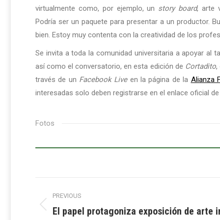
virtualmente como, por ejemplo, un
story board
, arte
Podría ser un paquete para presentar a un productor. B
bien. Estoy muy contenta con la creatividad de los profe
Se invita a toda la comunidad universitaria a apoyar al t
así como el conversatorio, en esta edición de
Cortadito
,
través de un
Facebook Live
en la página de la
Alianza 
interesadas solo deben registrarse en el enlace oficial d
Fotos
Post
PREVIOUS
navigation
El papel protagoniza exposición de arte 
Previous