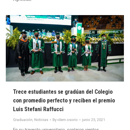
Trece estudiantes se gradúan del Colegio
con promedio perfecto y reciben el premio
Luis Stefani Raffucci
Graduación
,
Noticias
By
idem.osorio
junio 25, 2021
En su trayecto universitario, soplaron vientos