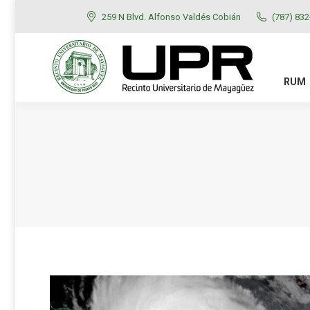
259 N Blvd. Alfonso Valdés Cobián
(787) 83
RUM
ADMISIONES
RUM