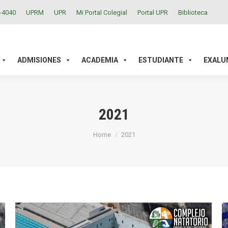
2-4040
UPRM
UPR
Mi Portal Colegial
Portal UPR
Biblioteca
ACADEMIA
ESTUDIANTE
EXALUMNOS
INVESTIGAC
ADMISIONES
ACADEMIA
ESTUDIANTE
EXALU
2021
You are here:
Home
2021