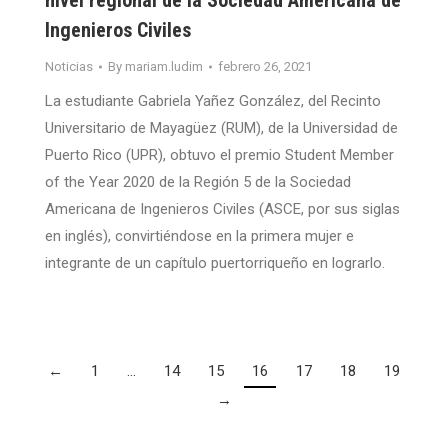
nivel regional de la Sociedad Americana de
Ingenieros Civiles
Noticias
By
mariam.ludim
febrero 26, 2021
La estudiante Gabriela Yañez González, del Recinto
Universitario de Mayagüez (RUM), de la Universidad de
Puerto Rico (UPR), obtuvo el premio Student Member
of the Year 2020 de la Región 5 de la Sociedad
Americana de Ingenieros Civiles (ASCE, por sus siglas
en inglés), convirtiéndose en la primera mujer e
integrante de un capítulo puertorriqueño en lograrlo.
←
1
…
14
15
16
17
18
19
→