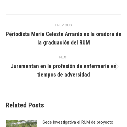
Post
PREVIOUS
navigation
Periodista María Celeste Arrarás es la oradora de
Previous
la graduación del RUM
post:
NEXT
Juramentan en la profesión de enfermería en
Next
tiempos de adversidad
post:
Related Posts
Sede investigativa el RUM de proyecto