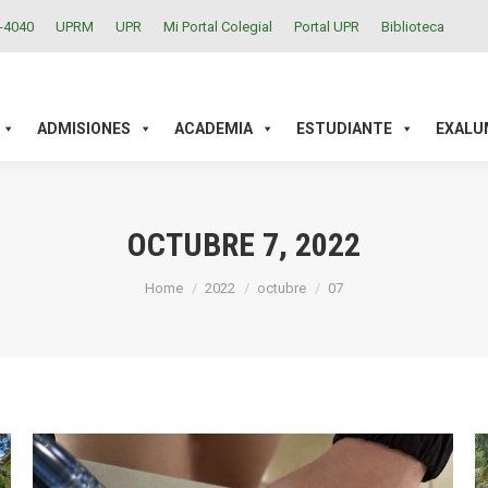
2-4040
UPRM
UPR
Mi Portal Colegial
Portal UPR
Biblioteca
ACADEMIA
ESTUDIANTE
EXALUMNOS
INVESTIGAC
ADMISIONES
ACADEMIA
ESTUDIANTE
EXALU
OCTUBRE 7, 2022
You are here:
Home
2022
octubre
07