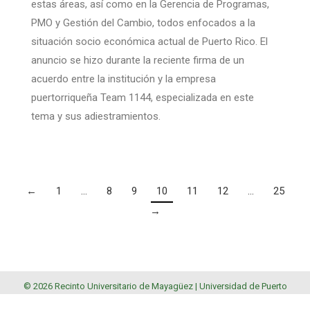
estas áreas, así como en la Gerencia de Programas,
PMO y Gestión del Cambio, todos enfocados a la
situación socio económica actual de Puerto Rico. El
anuncio se hizo durante la reciente firma de un
acuerdo entre la institución y la empresa
puertorriqueña Team 1144, especializada en este
tema y sus adiestramientos.
←
1
…
8
9
10
11
12
…
25
→
© 2026 Recinto Universitario de Mayagüez |
Universidad de Puerto
Rico
.