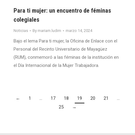
Para ti mujer: un encuentro de féminas
colegiales
Noticias
By
mariam.ludim
marzo 14, 2024
Bajo el lema Para ti mujer, la Oficina de Enlace con el
Personal del Recinto Universitario de Mayagüez
(RUM), conmemoró a las féminas de la institución en
el Día Internacional de la Mujer Trabajadora.
←
1
…
17
18
19
20
21
…
25
→