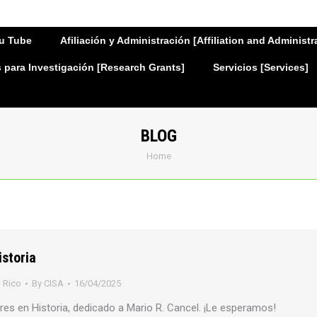
u Tube
Afiliación y Administración [Affiliation and Administr
para Investigación [Research Grants]
Servicios [Services]
BLOG
You are here:
Home
storia
 Rico
By
CISA
16/04/2025
es en Historia, dedicado a Mario R. Cancel. ¡Le esperamos!