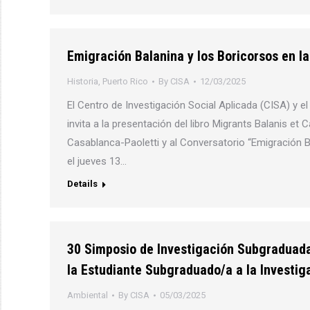
Emigración Balanina y los Boricorsos en l
Historia
,
Puerto Rico
By
CISA
12/03/2025
El Centro de Investigación Social Aplicada (CISA) y e
invita a la presentación del libro Migrants Balanis et
Casablanca-Paoletti y al Conversatorio “Emigración B
el jueves 13…
Details
30 Simposio de Investigación Subgraduada 
la Estudiante Subgraduado/a a la Investiga
Ambiental
By
CISA
05/03/2025