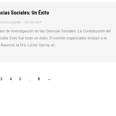
cias Sociales: Un Éxito
se.anazagasty
03/05/2024
io de Investigación en las Ciencias Sociales: La Contribución del
cada. Este fue todo un éxito. El comite organizador incluyó a la
 Asencio, la Dra. Lizzie García, el…
3
4
5
…
8
→