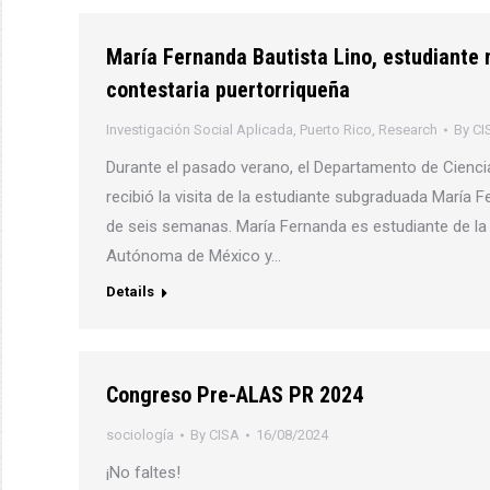
María Fernanda Bautista Lino, estudiante m
contestaria puertorriqueña
Investigación Social Aplicada
,
Puerto Rico
,
Research
By
CI
Durante el pasado verano, el Departamento de Ciencia
recibió la visita de la estudiante subgraduada María 
de seis semanas. María Fernanda es estudiante de la 
Autónoma de México y…
Details
Congreso Pre-ALAS PR 2024
sociología
By
CISA
16/08/2024
¡No faltes!