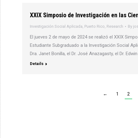
XXIX Simposio de Investigación en las Cien
Investigación Social Aplicada
,
Puerto Rico
,
Research
By
jo
El jueves 2 de mayo de 2024 se realizó el XXIX Simpos
Estudiante Subgraduado a la Investigación Social Apli
Dra. Janet Bonilla, el Dr. José Anazagasty, el Dr. Edwin
Details
←
1
2