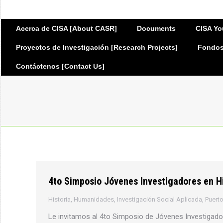
Acerca de CISA [About CASR]
Documents
CISA Yo
Proyectos de Investigación [Research Projects]
Fondos 
Contáctenos [Contact Us]
4to Simposio Jóvenes Investigadores en Hi
Historia
,
Humanidades
,
Investigación Social Aplicada
,
Puerto
Le invitamos al 4to Simposio de Jóvenes Investigador