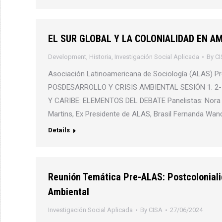
EL SUR GLOBAL Y LA COLONIALIDAD EN A
Development
,
Historia
,
Investigación Social Aplicada
By
CI
Asociación Latinoamericana de Sociología (ALAS)
POSDESARROLLO Y CRISIS AMBIENTAL SESIÓN 1: 2-
Y CARIBE: ELEMENTOS DEL DEBATE Panelistas: Nora Ga
Martins, Ex Presidente de ALAS, Brasil Fernanda Wand
Details
Reunión Temática Pre-ALAS: Postcolonialid
Ambiental
Investigación Social Aplicada
By
CISA
27/06/2024