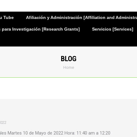
u Tube
Afiliación y Administración [Affiliation and Administr
para Investigación [Research Grants]
Servicios [Services]
BLOG
You are here:
Home
2022
ales Martes 10 de Mayo de 2022 Hora: 11:40 am a 12:20