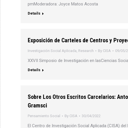
pmModeradora: Joyce Matos Acosta
Details
Exposición de Carteles de Centros y Proye
Investigación Social Aplicada
,
Research
By
CISA
09/05/
XXVII Simposio de Investigación en lasCiencias Soci
Details
Sobre Los Otros Escritos Carcelarios: Anto
Gramsci
Pensamiento Social
By
CISA
30/04/2022
El Centro de Investigación Social Aplicada (CISA) del