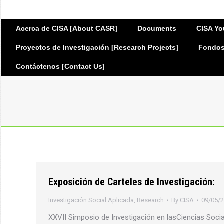
Acerca de CISA [About CASR]
Documents
CISA Yo
Proyectos de Investigación [Research Projects]
Fondos 
Contáctenos [Contact Us]
Exposición de Carteles de Investigación:
Investigación Social Aplicada
,
Research
By
CISA
09/05/
XXVII Simposio de Investigación en lasCiencias Soci