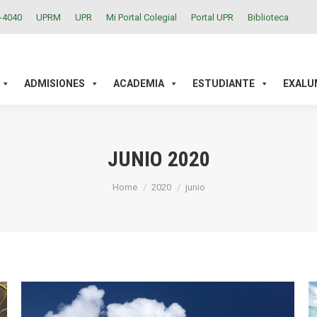
2-4040
UPRM
UPR
Mi Portal Colegial
Portal UPR
Biblioteca
ACADEMIA
ESTUDIANTE
EXALUMNOS
INVESTIGAC
ADMISIONES
ACADEMIA
ESTUDIANTE
EXALU
JUNIO 2020
You are here:
Home
2020
junio