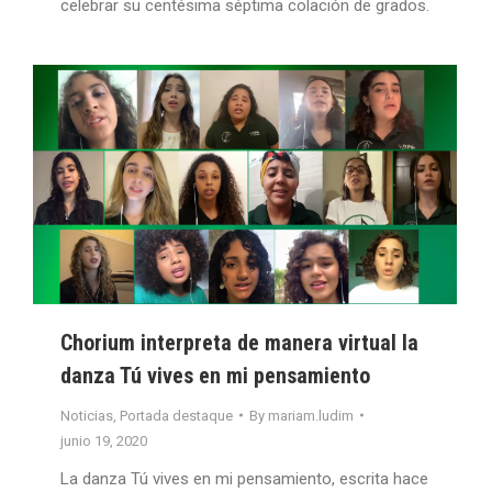
celebrar su centésima séptima colación de grados.
Chorium interpreta de manera virtual la
danza Tú vives en mi pensamiento
Noticias
,
Portada destaque
By
mariam.ludim
junio 19, 2020
La danza Tú vives en mi pensamiento, escrita hace