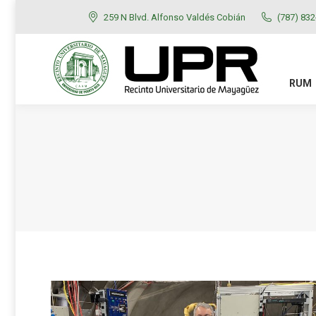
259 N Blvd. Alfonso Valdés Cobián
(787) 83
RUM
ADMISIONES
RUM