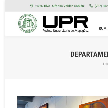
259 N Blvd. Alfonso Valdés Cobián
(787) 83
RUM
ADMISIONES
RUM
DEPARTAMEN
Yo
Ho