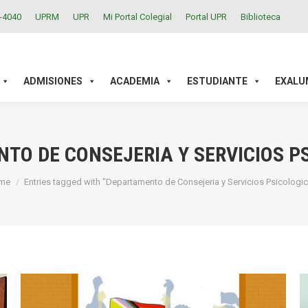
2-4040
UPRM
UPR
Mi Portal Colegial
Portal UPR
Biblioteca
ACADEMIA
ESTUDIANTE
EXALUMNOS
INVESTIGAC
ADMISIONES
ACADEMIA
ESTUDIANTE
EXALU
TO DE CONSEJERIA Y SERVICIOS P
u are here:
me
Entries tagged with "Departamento de Consejeria y Servicios Psicologi