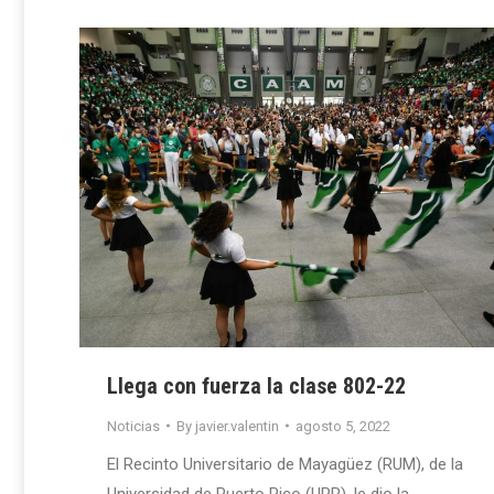
Llega con fuerza la clase 802-22
Noticias
By
javier.valentin
agosto 5, 2022
El Recinto Universitario de Mayagüez (RUM), de la
Universidad de Puerto Rico (UPR), le dio la