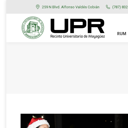
259 N Blvd. Alfonso Valdés Cobián
(787) 83
RUM
ADMISIONES
RUM