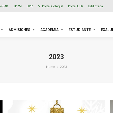
2-4040
UPRM
UPR
Mi Portal Colegial
Portal UPR
Biblioteca
ACADEMIA
ESTUDIANTE
EXALUMNOS
INVESTIGAC
ADMISIONES
ACADEMIA
ESTUDIANTE
EXALU
2023
You are here:
Home
2023