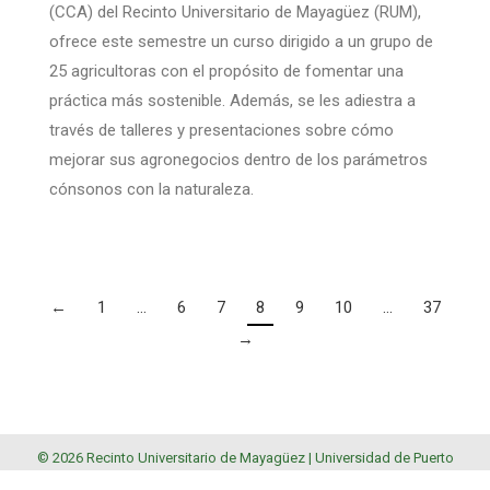
(CCA) del Recinto Universitario de Mayagüez (RUM),
ofrece este semestre un curso dirigido a un grupo de
25 agricultoras con el propósito de fomentar una
práctica más sostenible. Además, se les adiestra a
través de talleres y presentaciones sobre cómo
mejorar sus agronegocios dentro de los parámetros
cónsonos con la naturaleza.
←
1
…
6
7
8
9
10
…
37
→
© 2026 Recinto Universitario de Mayagüez |
Universidad de Puerto
Rico
.