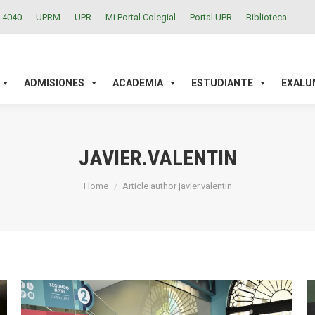
2-4040
UPRM
UPR
Mi Portal Colegial
Portal UPR
Biblioteca
ACADEMIA
ESTUDIANTE
EXALUMNOS
INVESTIGAC
ADMISIONES
ACADEMIA
ESTUDIANTE
EXALU
JAVIER.VALENTIN
You are here:
Home
Article author javier.valentin