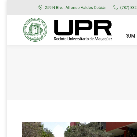
259 N Blvd. Alfonso Valdés Cobián
(787) 83
RUM
ADMISIONES
RUM