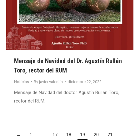
Mensaje de Navidad del Dr. Agustín Rullán
Toro, rector del RUM
Noticias
By
javier.valentin
diciembre 22, 2022
Mensaje de Navidad del doctor Agustín Rullán Toro,
rector del RUM.
←
1
…
17
18
19
20
21
…