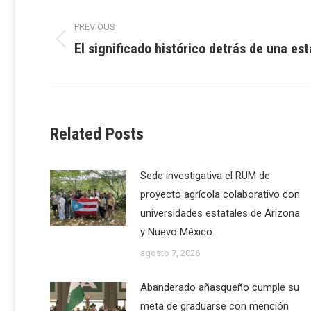
Post
PREVIOUS
navigation
El significado histórico detrás de una es
Previous
post:
Related Posts
Sede investigativa el RUM de
proyecto agrícola colaborativo con
universidades estatales de Arizona
y Nuevo México
agosto 7, 2026
Abanderado añasqueño cumple su
meta de graduarse con mención