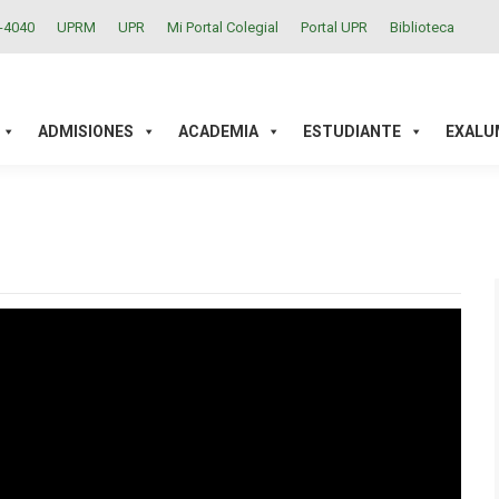
2-4040
UPRM
UPR
Mi Portal Colegial
Portal UPR
Biblioteca
ACADEMIA
ESTUDIANTE
EXALUMNOS
INVESTIGAC
ADMISIONES
ACADEMIA
ESTUDIANTE
EXALU