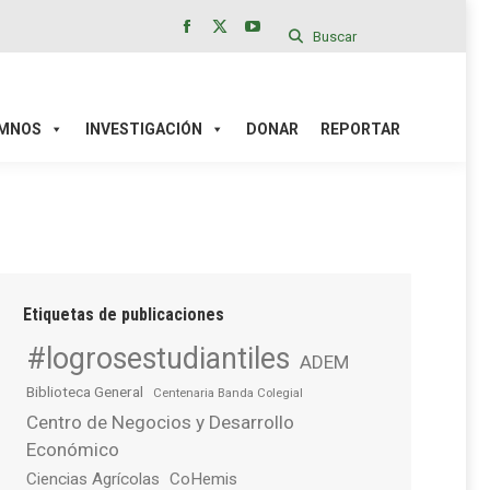
Buscar
Facebook
X
YouTube
page
page
page
IÓN
DONAR
REPORTAR
opens
opens
opens
in
in
in
MNOS
INVESTIGACIÓN
DONAR
REPORTAR
new
new
new
window
window
window
Etiquetas de publicaciones
#logrosestudiantiles
ADEM
Biblioteca General
Centenaria Banda Colegial
Centro de Negocios y Desarrollo
Económico
Ciencias Agrícolas
CoHemis