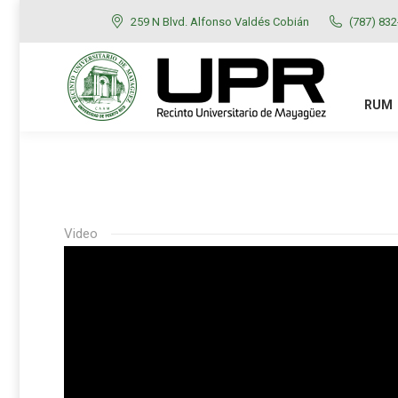
259 N Blvd. Alfonso Valdés Cobián
(787) 83
RUM
ADMISIONES
RUM
Video