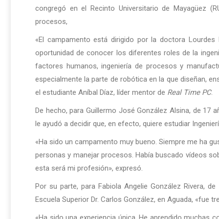
congregó en el Recinto Universitario de Mayagüez (
procesos,
«El campamento está dirigido por la doctora Lourdes 
oportunidad de conocer los diferentes roles de la ingenier
factores humanos, ingeniería de procesos y manufactu
especialmente la parte de robótica en la que diseñan, en
el estudiante Aníbal Díaz, líder mentor de
Real Time PC
.
De hecho, para Guillermo José González Alsina, de 17 añ
le ayudó a decidir que, en efecto, quiere estudiar Ingenierí
«Ha sido un campamento muy bueno. Siempre me ha gustad
personas y manejar procesos. Había buscado vídeos sobr
esta será mi profesión», expresó.
Por su parte, para Fabiola Angelie González Rivera, 
Escuela Superior Dr. Carlos González, en Aguada, «fue t
«Ha sido una experiencia única. He aprendido muchas c