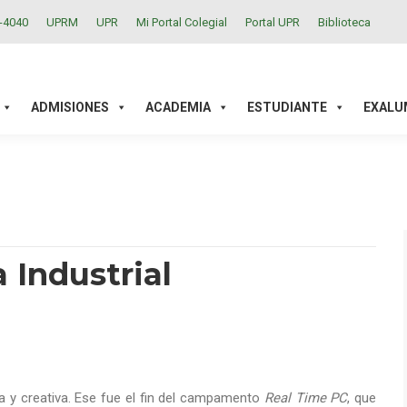
2-4040
UPRM
UPR
Mi Portal Colegial
Portal UPR
Biblioteca
ACADEMIA
ESTUDIANTE
EXALUMNOS
INVESTIGAC
ADMISIONES
ACADEMIA
ESTUDIANTE
EXALU
a Industrial
ida y creativa. Ese fue el fin del campamento
Real Time PC
, que