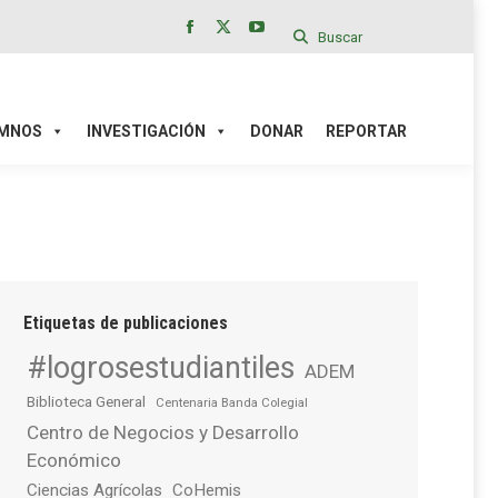
Buscar
Facebook
X
YouTube
page
page
page
IÓN
DONAR
REPORTAR
opens
opens
opens
in
in
in
MNOS
INVESTIGACIÓN
DONAR
REPORTAR
new
new
new
window
window
window
Etiquetas de publicaciones
#logrosestudiantiles
ADEM
Biblioteca General
Centenaria Banda Colegial
Centro de Negocios y Desarrollo
Económico
Ciencias Agrícolas
CoHemis