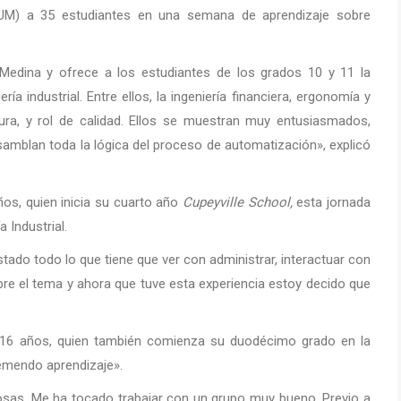
RUM) a 35 estudiantes en una semana de aprendizaje sobre
Medina y ofrece a los estudiantes de los grados 10 y 11 la
ía industrial. Entre ellos, la ingeniería financiera, ergonomía y
ra, y rol de calidad. Ellos se muestran muy entusiasmados,
samblan toda la lógica del proceso de automatización», explicó
os, quien inicia su cuarto año
Cupeyville School,
esta jornada
a Industrial.
o todo lo que tiene que ver con administrar, interactuar con
e el tema y ahora que tuve esta experiencia estoy decido que
de 16 años, quien también comienza su duodécimo grado en la
remendo aprendizaje».
osas. Me ha tocado trabajar con un grupo muy bueno. Previo a