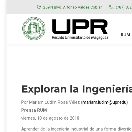
259 N Blvd. Alfonso Valdés Cobián
(787) 83
RUM
ADMISIONES
RUM
Exploran la Ingenierí
Por Mariam Ludim Rosa Vélez (
mariam.ludim@upr.edu
)
Prensa RUM
viernes, 10 de agosto de 2018
Aprender de la ingeniería industrial de una forma divert