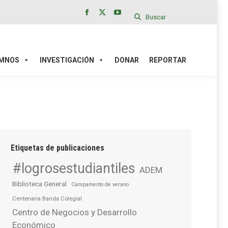
Buscar
Facebook
X
YouTube
page
page
page
IÓN
DONAR
REPORTAR
opens
opens
opens
in
in
in
MNOS
INVESTIGACIÓN
DONAR
REPORTAR
new
new
new
window
window
window
Etiquetas de publicaciones
#logrosestudiantiles
ADEM
Biblioteca General
Campamento de verano
Centenaria Banda Colegial
Centro de Negocios y Desarrollo
Económico