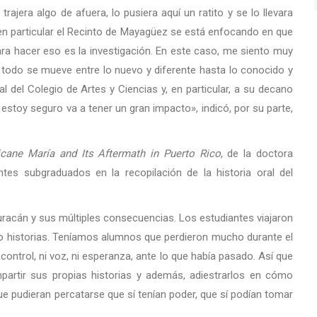
rajera algo de afuera, lo pusiera aquí un ratito y se lo llevara
 en particular el Recinto de Mayagüez se está enfocando en que
ra hacer eso es la investigación. En este caso, me siento muy
todo se mueve entre lo nuevo y diferente hasta lo conocido y
l del Colegio de Artes y Ciencias y, en particular, a su decano
stoy seguro va a tener un gran impacto», indicó, por su parte,
icane María and Its Aftermath in Puerto Rico
, de la doctora
tes subgraduados en la recopilación de la historia oral del
racán y sus múltiples consecuencias. Los estudiantes viajaron
do historias. Teníamos alumnos que perdieron mucho durante el
ontrol, ni voz, ni esperanza, ante lo que había pasado. Así que
rtir sus propias historias y además, adiestrarlos en cómo
a que pudieran percatarse que sí tenían poder, que sí podían tomar