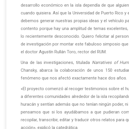
desarrollo económico en la isla dependía de que alguien t
cuando quisiera. Así que la Universidad de Puerto Rico y
debemos generar nuestras propias ideas y el vehículo pa
contento porque hay una amplitud de temas excelentes, 
lo recientemente desconocido. Quiero felicitar al persona
de investigación por montar este fabuloso simposio que e
el doctor Agustín Rullán Toro, rector del RUM.
Una de las investigaciones, titulada
Narratives of Hurr
Chansky, abarca la colaboración de unos 150 estudian
fenómeno que nos afectó exactamente hace dos años.
«El proyecto comenzó al recoger testimonios sobre el hu
a diferentes comunidades alrededor de la isla recopilan
huracán y sentían además que no tenían ningún poder, ni c
pensamos que si los ayudábamos a que pudieran compa
recopilar, transcribir, editar y traducir otros relatos par
acción», explicó la catedrática.