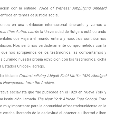
cación con la entidad
Voice of Witness: Amplifying Unheard
enfoca en temas de justicia social.
nios en una exhibición internacional itinerante y vamos a
manities Action Lab
de la Universidad de Rutgers está curando
entales que viajará el mundo entero y nosotros contribuimos
hibición. Nos sentimos verdaderamente comprometidos con la
de que nos apropiemos de los testimonios, las compartamos y
 curando nuestra propia exhibición con los testimonios, dicha
 a Estados Unidos», agregó.
io titulado
Contextualizing Abigail Field Mott’s 1829 Abridged
and Newspapers form the Archive.
ativa esclavista que fue publicada en el 1829 en Nueva York y
na institución llamada
The New York African Free School
. Este
iodo muy importante para la comunidad afroestadounidense en la
staba liberando de la esclavitud al obtener su libertad e iban