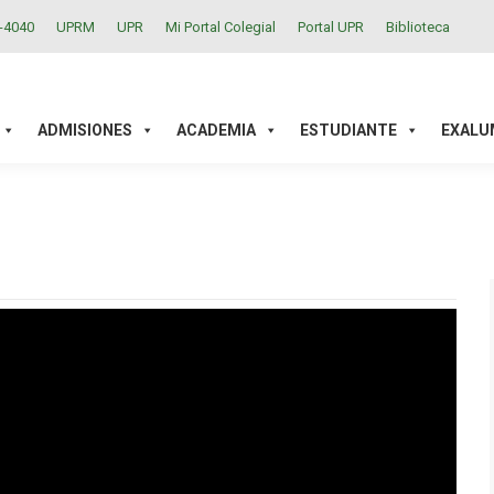
2-4040
UPRM
UPR
Mi Portal Colegial
Portal UPR
Biblioteca
ACADEMIA
ESTUDIANTE
EXALUMNOS
INVESTIGAC
ADMISIONES
ACADEMIA
ESTUDIANTE
EXALU