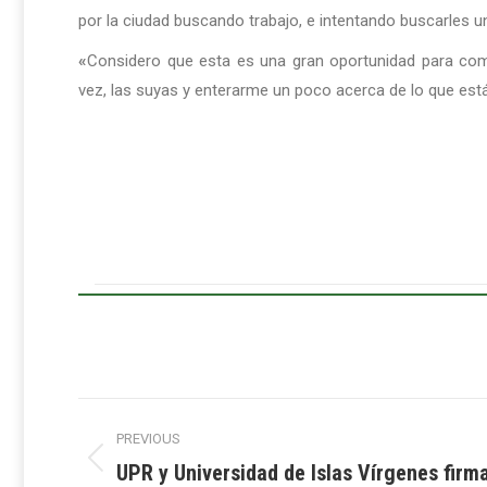
por la ciudad buscando trabajo, e intentando buscarles un
«
Considero que esta es una gran oportunidad para comp
vez, las suyas y enterarme un poco acerca de lo que est
Post
PREVIOUS
navigation
UPR y Universidad de Islas Vírgenes firm
Previous