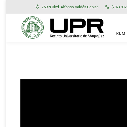
259 N Blvd. Alfonso Valdés Cobián
(787) 83
RUM
ADMISIONES
RUM