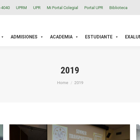
2-4040
UPRM
UPR
Mi Portal Colegial
Portal UPR
Biblioteca
ACADEMIA
ESTUDIANTE
EXALUMNOS
INVESTIGAC
ADMISIONES
ACADEMIA
ESTUDIANTE
EXALU
2019
You are here:
Home
2019