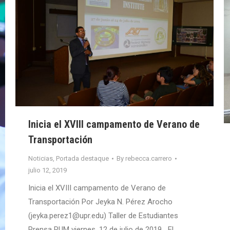
Inicia el XVIII campamento de Verano de
Transportación
Noticias
,
Portada destaque
By
rebecca.carrero
julio 12, 2019
Inicia el XVIII campamento de Verano de
Transportación Por Jeyka N. Pérez Arocho
(jeyka.perez1@upr.edu) Taller de Estudiantes
Prensa RUM viernes, 12 de julio de 2019 El