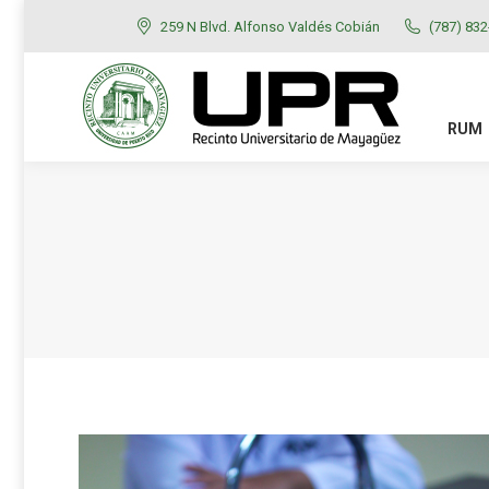
259 N Blvd. Alfonso Valdés Cobián
(787) 83
RUM
ADMISIONES
RUM