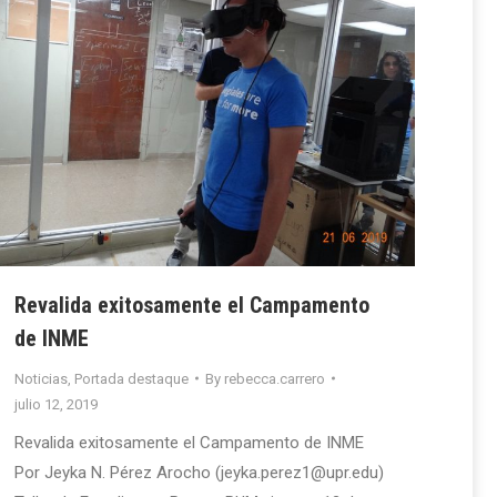
Revalida exitosamente el Campamento
de INME
Noticias
,
Portada destaque
By
rebecca.carrero
julio 12, 2019
Revalida exitosamente el Campamento de INME
Por Jeyka N. Pérez Arocho (jeyka.perez1@upr.edu)