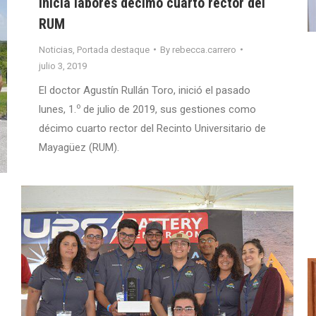
Inicia labores décimo cuarto rector del
RUM
Noticias
,
Portada destaque
By
rebecca.carrero
julio 3, 2019
El doctor Agustín Rullán Toro, inició el pasado
o
lunes, 1.
de julio de 2019, sus gestiones como
décimo cuarto rector del Recinto Universitario de
Mayagüez (RUM).