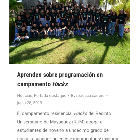
Aprenden sobre programación en
campamento
Hacks
Noticias
,
Portada destaque
By
rebecca.carrero
junio 28, 2019
El campamento residencial
Hacks
del Recinto
Universitario de Mayagüez (RUM) acoge a
estudiantes de noveno a undécimo grado de
escuela superior quienes experimentan y explorar