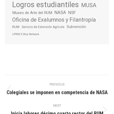
Logros estudiantiles
MUSA
NASA
NSF
Museo de Arte del RUM
Oficina de Exalumnos y Filantropía
Subvención
RUM
Servicio de Extensión Agrícola
UPRM E-Ship Network
Post
PREVIOUS
navigation
Colegiales se imponen en competencia de NASA
Previous
post:
NEXT
Inicia labores décimo cuarto rector del RUM
Next