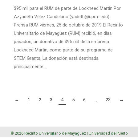
$95 mil para el RUM de parte de Lockheed Martin Por
Azyadeth Vélez Candelario (yadeth@uprm.edu)
Prensa RUM viernes, 25 de octubre de 2019 El Recinto
Universitario de Mayagüez (RUM) recibió, en días
pasados, un donativo de $95 mil de la empresa
Lockheed Martin, como parte de su programa de
STEM Grants. La donación está destinada
principalmente…
←
1
2
3
4
5
6
…
23
→
© 2026 Recinto Universitario de Mayagüez |
Universidad de Puerto