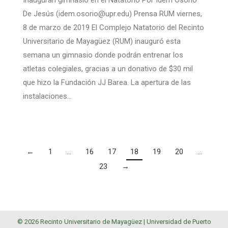
Inauguran gimnasio en el Natatorio Por Ídem Osorio
De Jesús (idem.osorio@upr.edu) Prensa RUM viernes,
8 de marzo de 2019 El Complejo Natatorio del Recinto
Universitario de Mayagüez (RUM) inauguró esta
semana un gimnasio donde podrán entrenar los
atletas colegiales, gracias a un donativo de $30 mil
que hizo la Fundación JJ Barea. La apertura de las
instalaciones…
←
1
…
16
17
18
19
20
…
23
→
© 2026 Recinto Universitario de Mayagüez |
Universidad de Puerto