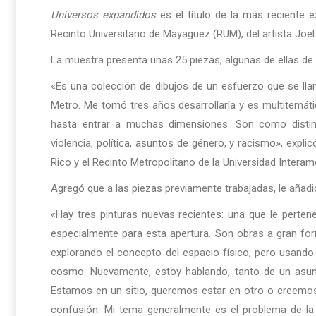
Universos expandidos
es el título de la más reciente 
Recinto Universitario de Mayagüez (RUM), del artista J
La muestra presenta unas 25 piezas, algunas de ellas de
«Es una colección de dibujos de un esfuerzo que se l
Metro. Me tomó tres años desarrollarla y es multitemáti
hasta entrar a muchas dimensiones. Son como distin
violencia, política, asuntos de género, y racismo», expl
Rico y el Recinto Metropolitano de la Universidad Interam
Agregó que a las piezas previamente trabajadas, le añad
«Hay tres pinturas nuevas recientes: una que le perten
especialmente para esta apertura. Son obras a gran fo
explorando el concepto del espacio físico, pero usando c
cosmo. Nuevamente, estoy hablando, tanto de un asun
Estamos en un sitio, queremos estar en otro o creemo
confusión. Mi tema generalmente es el problema de la