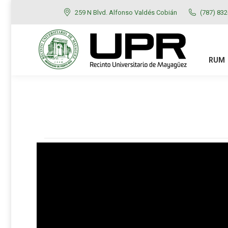
259 N Blvd. Alfonso Valdés Cobián
(787) 83
RUM
ADMISIONES
RUM