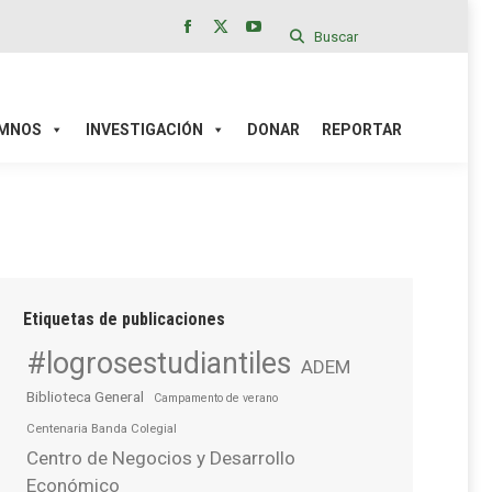
Buscar
Facebook
X
YouTube
page
page
page
IÓN
DONAR
REPORTAR
opens
opens
opens
in
in
in
MNOS
INVESTIGACIÓN
DONAR
REPORTAR
new
new
new
window
window
window
Etiquetas de publicaciones
#logrosestudiantiles
ADEM
Biblioteca General
Campamento de verano
Centenaria Banda Colegial
Centro de Negocios y Desarrollo
Económico