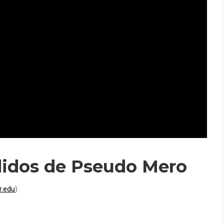
didos de Pseudo Mero
r.edu
)