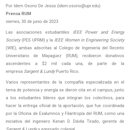
Por Idem Osorio De Jesús (idem.osorio@upr.edu)
Prensa RUM
viernes, 30 de junio de 2023
Las asociaciones estudiantiles
IEEE Power and Energy
Society
(PES UPRM) y la
IEEE
Women in Engineering Society
(WIE)
,
ambas adscritas al Colegio de Ingeniería del Recinto
Universitario de Mayagüez (RUM), recibieron donativos
ascendentes a $2 mil cada una, de parte de la
empresa
Sargent & Lundy
Puerto Rico
.
Varios representantes de la compañía especializada en el
tema de potencia y energía se dieron cita en el campus, junto
a los estudiantes líderes que integran los colectivos, para
hacer la entrega oficial de la aportación, que fue coordinada
por la Oficina de Exalumnos y Filantropía del RUM, como una
iniciativa del ingeniero Kenan D. Dávila Tirado, gerente de
Sargent & Lundy
y egresado colegial.