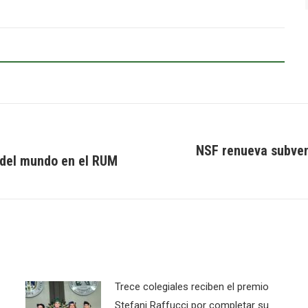
NSF renueva subven
 del mundo en el RUM
Next
post:
Trece colegiales reciben el premio
Stefani Raffucci por completar su