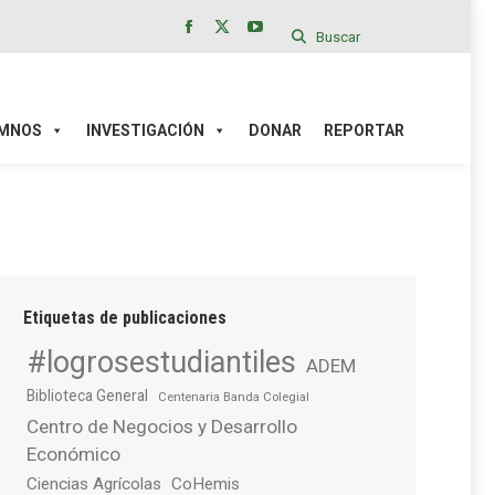
Buscar
Facebook
X
YouTube
page
page
page
IÓN
DONAR
REPORTAR
opens
opens
opens
in
in
in
MNOS
INVESTIGACIÓN
DONAR
REPORTAR
new
new
new
window
window
window
Etiquetas de publicaciones
#logrosestudiantiles
ADEM
Biblioteca General
Centenaria Banda Colegial
Centro de Negocios y Desarrollo
Económico
Ciencias Agrícolas
CoHemis