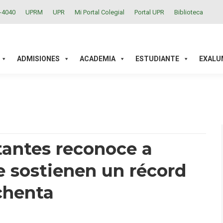
2-4040
UPRM
UPR
Mi Portal Colegial
Portal UPR
Biblioteca
ACADEMIA
ESTUDIANTE
EXALUMNOS
INVESTIGAC
ADMISIONES
ACADEMIA
ESTUDIANTE
EXALU
antes reconoce a
e sostienen un récord
ochenta