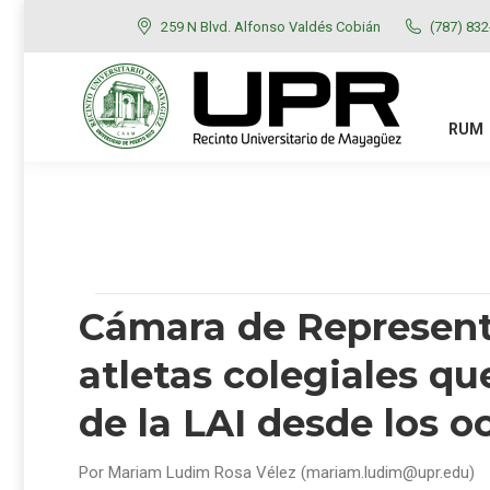
259 N Blvd. Alfonso Valdés Cobián
(787) 83
RUM
ADMISIONES
RUM
Cámara de Represent
atletas colegiales qu
de la LAI desde los 
Por Mariam Ludim Rosa Vélez (mariam.ludim@upr.edu)