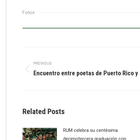
Fotos
Post
PREVIOUS
navigation
Encuentro entre poetas de Puerto Rico y
Previous
post:
Related Posts
RUM celebra su centésima
decimotercera graduación con