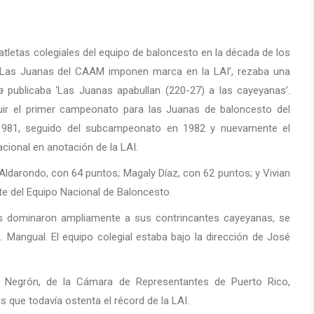
atletas colegiales del equipo de baloncesto en la década de los
 ‘Las Juanas del CAAM imponen marca en la LAI’, rezaba una
a
publicaba ‘Las Juanas apabullan (220-27) a las cayeyanas’.
guir el primer campeonato para las Juanas de baloncesto del
 en 1981, seguido del subcampeonato en 1982 y nuevamente el
cional en anotación de la LAI.
darondo, con 64 puntos; Magaly Díaz, con 62 puntos; y Vivian
e del Equipo Nacional de Baloncesto.
nas dominaron ampliamente a sus contrincantes cayeyanas, se
. Mangual. El equipo colegial estaba bajo la dirección de José
ez Negrón, de la Cámara de Representantes de Puerto Rico,
s que todavía ostenta el récord de la LAI.