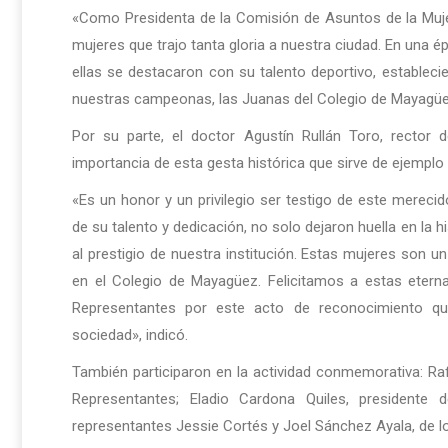
«Como Presidenta de la Comisión de Asuntos de la Muje
mujeres que trajo tanta gloria a nuestra ciudad. En una ép
ellas se destacaron con su talento deportivo, establec
nuestras campeonas, las Juanas del Colegio de Mayagüez
Por su parte, el doctor Agustín Rullán Toro, rector
importancia de esta gesta histórica que sirve de ejempl
«Es un honor y un privilegio ser testigo de este merecid
de su talento y dedicación, no solo dejaron huella en la h
al prestigio de nuestra institución. Estas mujeres son u
en el Colegio de Mayagüez. Felicitamos a estas eter
Representantes por este acto de reconocimiento qu
sociedad», indicó.
También participaron en la actividad conmemorativa: Ra
Representantes; Eladio Cardona Quiles, presidente
representantes Jessie Cortés y Joel Sánchez Ayala, de lo