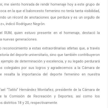
r, me siento honrada de rendir homenaje hoy a este grupo de
oca en la que el baloncesto femenino no tenía tanta visibilidad,
iendo un récord de anotaciones que perdura y es un orgullo de
», indicó Rodríguez Negrón.
 del RUM, quien estuvo presente en el homenaje, destacó la
o a nuevas generaciones.
o reconocimiento a estas extraordinarias atletas que, a través
istoria del deporte universitario, sino que también contribuyeron
n ejemplo de determinación y excelencia, y su legado perdurará
nas colegiales por sus logros y agradecemos a la Cámara de
e resalta la importancia del deporte femenino en nuestra
fael “Tatito” Hernández Montañez, presidente de la Cámara de
 de la Comisión de Recreación y Deportes; así como los
s distritos 18 y 20, respectivamente.