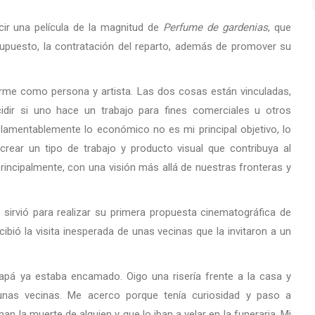
cir una película de la magnitud de
Perfume de gardenias
, que
upuesto, la contratación del reparto, además de promover su
rme como persona y artista. Las dos cosas están vinculadas,
ir si uno hace un trabajo para fines comerciales u otros
 lamentablemente lo económico no es mi principal objetivo, lo
crear un tipo de trabajo y producto visual que contribuya al
rincipalmente, con una visión más allá de nuestras fronteras y
 sirvió para realizar su primera propuesta cinematográfica de
ibió la visita inesperada de unas vecinas que la invitaron a un
pá ya estaba encamado. Oigo una risería frente a la casa y
s vecinas. Me acerco porque tenía curiosidad y paso a
n la muerte de alguien y que lo iban a velar en la funeraria. Mi