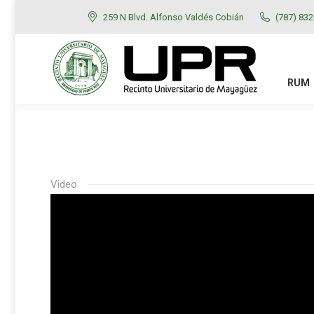
259 N Blvd. Alfonso Valdés Cobián
(787) 83
RUM
ADMISIONES
RUM
Video