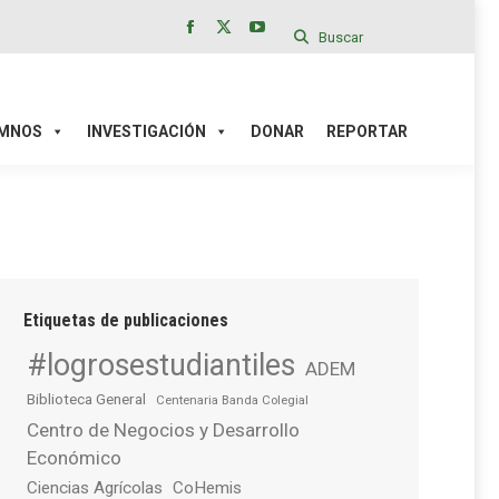
Buscar
Facebook
X
YouTube
page
page
page
IÓN
DONAR
REPORTAR
opens
opens
opens
in
in
in
MNOS
INVESTIGACIÓN
DONAR
REPORTAR
new
new
new
window
window
window
Etiquetas de publicaciones
#logrosestudiantiles
ADEM
Biblioteca General
Centenaria Banda Colegial
Centro de Negocios y Desarrollo
Económico
Ciencias Agrícolas
CoHemis