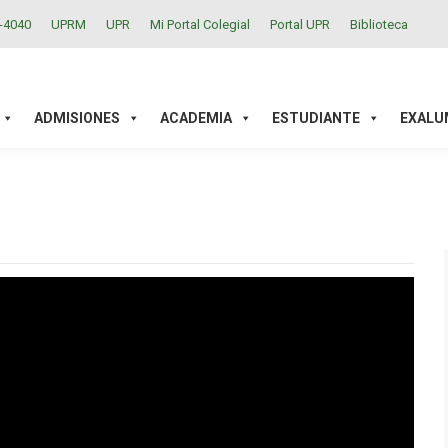
2-4040
UPRM
UPR
Mi Portal Colegial
Portal UPR
Biblioteca
ACADEMIA
ESTUDIANTE
EXALUMNOS
INVESTIGAC
ADMISIONES
ACADEMIA
ESTUDIANTE
EXALU