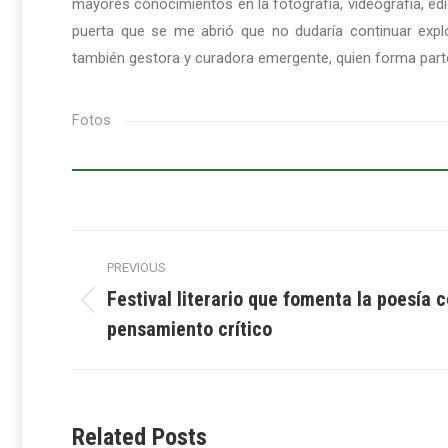
mayores conocimientos en la fotografía, videografía, ed
puerta que se me abrió que no dudaría continuar explo
también gestora y curadora emergente, quien forma part
Fotos
Post
PREVIOUS
navigation
Festival literario que fomenta la poesía
Previous
pensamiento crítico
post:
Related Posts