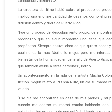
cambiando”, manifestó.
La directora del filme habló sobre el proceso de produ
implicó una enorme cantidad de desafíos como el pres
difusión dentro y fuera de Puerto Rico.
“Fue un proceso de descubrimiento propio, de encontra
reconozco que en algún momento uno tiene que decid
propósitos. Siempre estuve clara de qué quiero hacer y
cual no es lo más fácil o lo mejor, pero me interesa 
bienestar de la humanidad en general y de Puerto Rico, p
que también ayude a otras personas”, indicó.
Un acontecimiento en la vida de la artista Macha Colón
ficción. Según relató a
Prensa RUM
, un día su mamá rec
velorio.
“Ese día me encontraba en casa de mis padres y mi pa
cuando me asomo mi mamá estaba hablando con una
saludarlas, les pregunto de qué están hablando y menciona