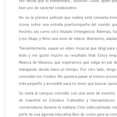
vez decidí que lo interpretara”, sostuvo Colón, quien p
bien uno de carácter colaborativo.
No es la primera película que realiza esta cineasta bo
ícona
, sobre una estrella puertorriqueña del mundo
qu
Recinto; así como otro titulado
Emergencia
. Además, fo
y los Okapi, y filmó una serie de videos. Asimismo, adel
“Recientemente, saqué un video musical que dirigí para 
lindo y me gustó mucho su resultado final. Estoy empe
Alianza de Museos, que esperamos que salga en par 
trabajando desde hace un tiempo. Por otro lado, tengo
conceden los fondos. No quisiera pasar el mismo proces
más pequeño y accesible para no tener que buscar opcione
Su visita al campus coincidió con una serie de evento
de maestría en Estudios Culturales y Humanísticos
conversatorio durante la mañana
Cine indisciplinado, ins
parte de esa agenda educativa libre de costo para la com