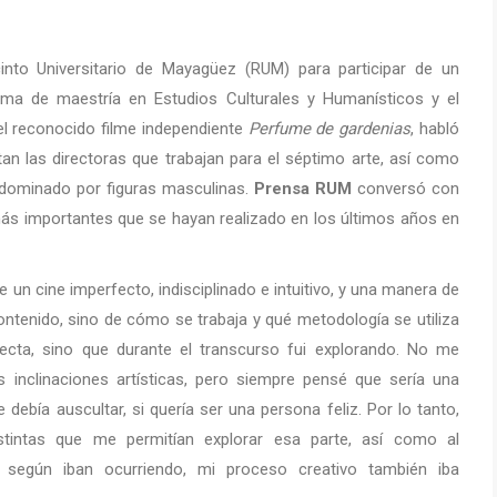
into Universitario de Mayagüez (RUM) para participar de un
ama de maestría en Estudios Culturales y Humanísticos y el
l reconocido filme independiente
Perfume de gardenias
, habló
ntan las directoras que trabajan para el séptimo arte, así como
o dominado por figuras masculinas.
Prensa RUM
conversó con
más importantes que se hayan realizado en los últimos años en
 un cine imperfecto, indisciplinado e intuitivo, y una manera de
ontenido, sino de cómo se trabaja y qué metodología se utiliza
recta, sino que durante el transcurso fui explorando. No me
 inclinaciones artísticas, pero siempre pensé que sería una
debía auscultar, si quería ser una persona feliz. Por lo tanto,
intas que me permitían explorar esa parte, así como al
 y según iban ocurriendo, mi proceso creativo también iba