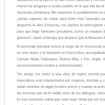
mama me pregunta si podía cuidarlo en lo que ella iba al 
tremenda contentura. Me cuestiono si posiblemente es q
¿serían capaces de matar para tener más funerales p
despuntó la idea. Entonces, me planteo la interrogant
para que haga funerales peculiares, como un espacio de
gracioso”, relató al tiempo que destacó que la filmación
El personaje principal estuvo a cargo de la reconocida a
en cine, teatro y la televisión en Puerto Rico, acompañad
Carmen Nydia Velázquez, Sharon Riley y Flor Joglar de
reconocimientos locales e internacionales.
“Un amigo me invitó a una obra de teatro escrita po
masculinos eran interpretados por mujeres, montaje a c
salían vestidas de algún hombre prócer y cuando la actr
las escenas que se le olvidó unos de los diálogos, como
En ese momento, sabía que esta mujer tenía que ser la p