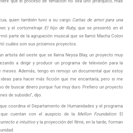
refiere que el proceso de filmación no sea uno jerárquico, mas
ricua, quien también tuvo a su cargo
Cartas de amor para una
eer
; y el cortometraje
El hijo de Ruby
, que se presentó en el
rmó parte de la agrupación musical que se llamó Macha Colon
antó cuáles son sus próximos proyectos.
un artista del oeste que se llama Neysa Blay, un proyecto muy
zando a dirigir y producir un programa de televisión para la
de meses. Además, tengo en remojo un documental que estoy
 ideas para hacer más ficción que me encantaría, pero si me
o de buscar dinero porque fue muy duro. Prefiero un proyecto
s de subsidio”, dijo.
s que coordina el Departamento de Humanidades y el programa
, que cuentan con el auspicio de la
Mellon Foundation
. El
urrecto e intuitivo
y la proyección del filme, en la tarde, forman
unidad.