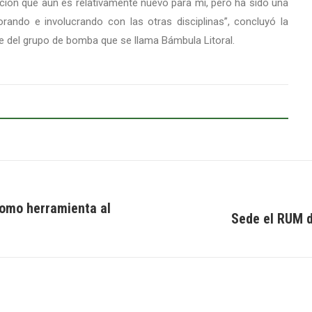
ición que aún es relativamente nuevo para mí, pero ha sido una
rando e involucrando con las otras disciplinas”, concluyó la
e del grupo de bomba que se llama Bámbula Litoral.
 como herramienta al
Sede el RUM d
Next
post: