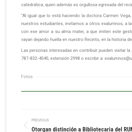
catedrática, quien además es orgullosa egresada del re
“Al igual que lo está haciendo la doctora Carmen Vega, 
nuestros estudiantes, invitamos a otros exalumnos, a l
con ese amor a su alma mater, a que imiten este gest
vayan dejando huella en nuestro Recinto, en la historia d
Las personas interesadas en contribuir pueden visitar la 
787-832-4040, extensión 2998 o escribir a: exalumnos@
Fotos
Post
PREVIOUS
navigation
Otorgan distinción a Bibliotecaria del R
Previous