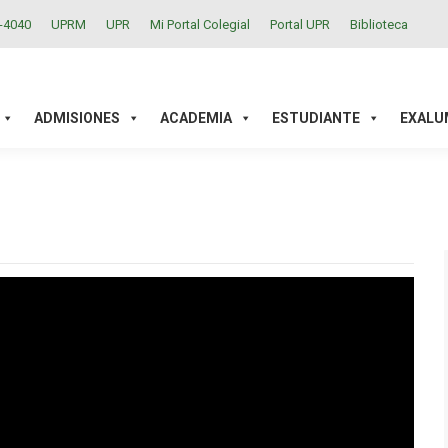
2-4040
UPRM
UPR
Mi Portal Colegial
Portal UPR
Biblioteca
ACADEMIA
ESTUDIANTE
EXALUMNOS
INVESTIGAC
ADMISIONES
ACADEMIA
ESTUDIANTE
EXALU