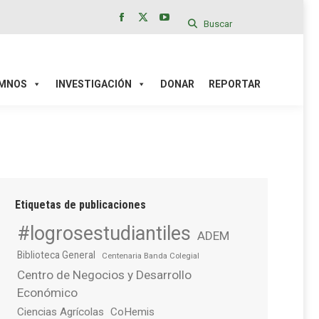
Buscar
Facebook
X
YouTube
page
page
page
IÓN
DONAR
REPORTAR
opens
opens
opens
in
in
in
MNOS
INVESTIGACIÓN
DONAR
REPORTAR
new
new
new
window
window
window
Etiquetas de publicaciones
#logrosestudiantiles
ADEM
Biblioteca General
Centenaria Banda Colegial
Centro de Negocios y Desarrollo
Económico
Ciencias Agrícolas
CoHemis