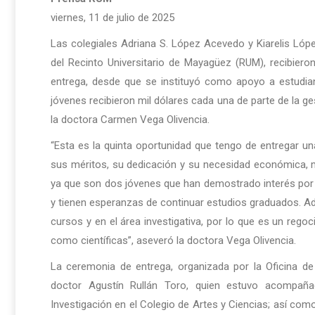
viernes, 11 de julio de 2025
Las colegiales Adriana S. López Acevedo y Kiarelis Ló
del Recinto Universitario de Mayagüez (RUM), recibiero
entrega, desde que se instituyó como apoyo a estudiant
jóvenes recibieron mil dólares cada una de parte de la g
la doctora Carmen Vega Olivencia.
“Esta es la quinta oportunidad que tengo de entregar 
sus méritos, su dedicación y su necesidad económica, m
ya que son dos jóvenes que han demostrado interés por la
y tienen esperanzas de continuar estudios graduados. A
cursos y en el área investigativa, por lo que es un rego
como científicas”, aseveró la doctora Vega Olivencia.
La ceremonia de entrega, organizada por la Oficina de 
doctor Agustín Rullán Toro, quien estuvo acompañ
Investigación en el Colegio de Artes y Ciencias; así co