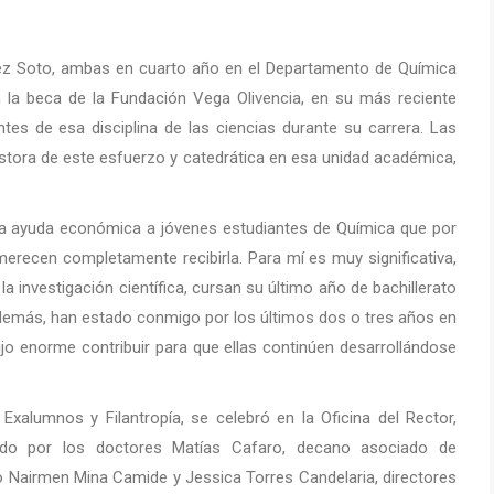
pez Soto, ambas en cuarto año en el Departamento de Química
n la beca de la Fundación Vega Olivencia, en su más reciente
es de esa disciplina de las ciencias durante su carrera. Las
estora de este esfuerzo y catedrática en esa unidad académica,
una ayuda económica a jóvenes estudiantes de Química que por
erecen completamente recibirla. Para mí es muy significativa,
 investigación científica, cursan su último año de bachillerato
demás, han estado conmigo por los últimos dos o tres años en
cijo enorme contribuir para que ellas continúen desarrollándose
Exalumnos y Filantropía, se celebró en la Oficina del Rector,
ado por los doctores Matías Cafaro, decano asociado de
mo Nairmen Mina Camide y Jessica Torres Candelaria, directores