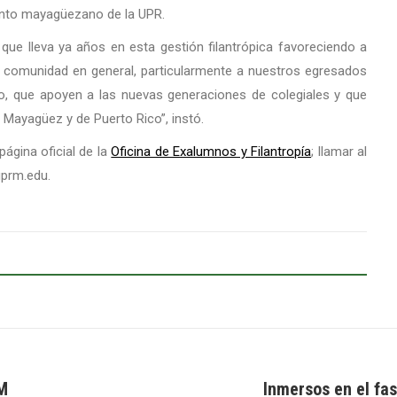
cinto mayagüezano de la UPR.
que lleva ya años en esta gestión filantrópica favoreciendo a
a comunidad en general, particularmente a nuestros egresados
o, que apoyen a las nuevas generaciones de colegiales y que
e Mayagüez y de Puerto Rico”, instó.
página oficial de la
Oficina de Exalumnos y Filantropía
; llamar al
uprm.edu.
UM
Inmersos en el fas
Next