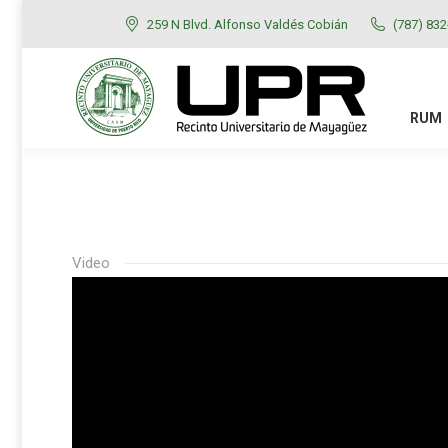
259 N Blvd. Alfonso Valdés Cobián
(787) 83
RUM
ADMISIONES
RUM
Video