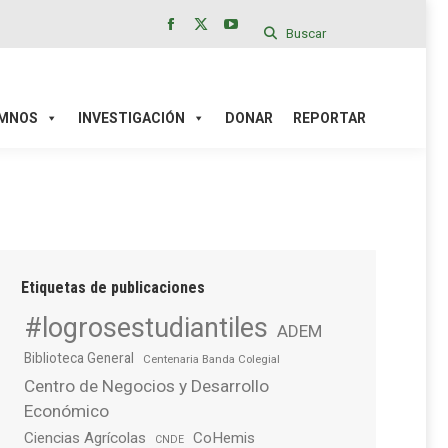
Buscar
Facebook
X
YouTube
page
page
page
IÓN
DONAR
REPORTAR
opens
opens
opens
in
in
in
MNOS
INVESTIGACIÓN
DONAR
REPORTAR
new
new
new
window
window
window
Etiquetas de publicaciones
#logrosestudiantiles
ADEM
Biblioteca General
Centenaria Banda Colegial
Centro de Negocios y Desarrollo
Económico
Ciencias Agrícolas
CoHemis
CNDE