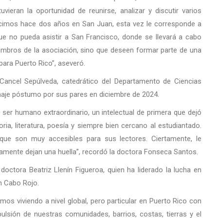
uvieran la oportunidad de reunirse, analizar y discutir varios
hicimos hace dos años en San Juan, esta vez le corresponde a
e no pueda asistir a San Francisco, donde se llevará a cabo
embros de la asociación, sino que deseen formar parte de una
para Puerto Rico”, aseveró.
o Cancel Sepúlveda, catedrático del Departamento de Ciencias
enaje póstumo por sus pares en diciembre de 2024.
ser humano extraordinario, un intelectual de primera que dejó
, literatura, poesía y siempre bien cercano al estudiantado.
que son muy accesibles para sus lectores. Ciertamente, le
ente dejan una huella”, recordó la doctora Fonseca Santos.
doctora Beatriz Llenín Figueroa, quien ha liderado la lucha en
n Cabo Rojo.
os viviendo a nivel global, pero particular en Puerto Rico con
sión de nuestras comunidades, barrios, costas, tierras y el