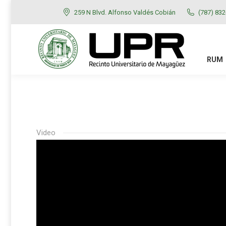
259 N Blvd. Alfonso Valdés Cobián
(787) 83
RUM
ADMISIONES
RUM
Video