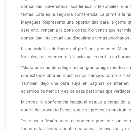
comunidad universitaria, académica, intelectuales que t
temas. Esta es la segunda conferencia. La primera la 
Mayagüez. Representa una oportunidad para la gente qu
este año, vengan a la zona oeste. No tienen que ser mi
comunidad intelectual que discutimos temas prioritarios 
La actividad la dedicaron al profesor y escritor Mari
Sociales, recientemente fallecido, quien recibió un hom
“Mario además de colega fue un gran amigo, mentor, un 
una extensa obra en muchísimos campos como la historia
También, dejó una obra suya en páginas de internet 
echamos de menos y es de esas personas que verdaderam
Mientras, la conferencia inaugural estuvo a cargo de la 
contra del proyecto Esencia, que se pretende construir e
“Hice una reflexión sobre el momento presente que estam
todas estas formas contemporáneas de invasión y expul