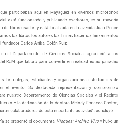
es que participaban aquí en Mayagüez en diversos micrófonos
orial está funcionando y publicando escritores, en su mayoría
nta de libros usados y está localizada en la avenida Juan Ponce
tamos los libros, los autores los firmar, hacemos lanzamientos
el fundador Carlos Aníbal Colón Ruiz.
or del Departamento de Ciencias Sociales, agradeció a los
del RUM que laboró para convertir en realidad estas jornadas
os los colegas, estudiantes y organizaciones estudiantiles de
 en el evento. Su destacada representación y compromiso
ara nuestro Departamento de Ciencias Sociales y el Recinto
sfuerzo y la dedicación de la doctora Melody Fonseca Santos,
ueran colaboradores de esta importante actividad”, concluyó.
ría se presentó el documental
Vieques: Archivo Vivo
y hubo un