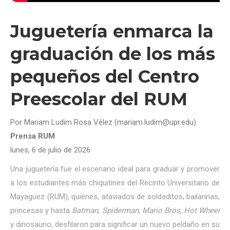
Juguetería enmarca la
graduación de los más
pequeños del Centro
Preescolar del RUM
Por Mariam Ludim Rosa Vélez (mariam.ludim@upr.edu)
Prensa RUM
lunes, 6 de julio de 2026
Una juguetería fue el escenario ideal para graduar y promover
a los estudiantes más chiquitines del Recinto Universitario de
Mayagüez (RUM), quienes, ataviados de soldaditos, bailarinas,
princesas y hasta
Batman
,
Spiderman
,
Mario Bros
,
Hot Wheel
y dinosaurio, desfilaron para significar un nuevo peldaño en su