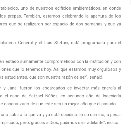
stablecido, uno de nuestros edificios emblemáticos, en donde
 los prepas. También, estamos celebrando la apertura de los
labores que se realizaron por espacio de dos semanas y que ya
iblioteca General y el Luis Stefani, está programada para el
n estado sumamente comprometidos con la institución y con
diciones que lo tenemos hoy. Así que estamos muy orgullosos y
os estudiantes, que son nuestra razón de ser”, señaló.
n y Jane, fueron los encargados de inyectar más energía al
 fue el caso de Yetzael Núñez, en segundo año de Ingeniería
irse esperanzado de que este sea un mejor año que el pasado.
 uno sabe a lo que va y ya está decidido en su camino, a pesar
plicado, pero, gracias a Dios, pudimos salir adelante”, indicó.