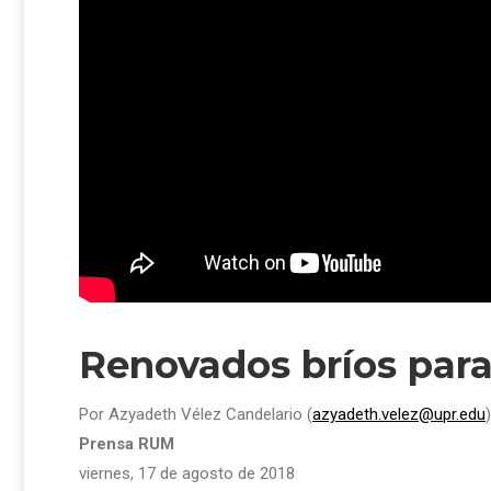
Renovados bríos para
Por Azyadeth Vélez Candelario (
azyadeth.velez@upr.edu
)
Prensa RUM
viernes, 17 de agosto de 2018