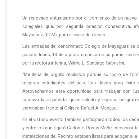
Un renovado entusiasmo por el comienzo de un nuevo a
colegiales que, por segunda ocasión consecutiva, efe
Mayagüez (RUM), para el inicio de clases.
Las entradas del denominado Colegio de Mayagüez se conv
pasado lunes, 13 de agosto empezaron su primer semes
por la rectora interina, Wilma L. Santiago Gabrielini.
“Me llena de orgullo recibirlos porque su logro de for
mejores estudiantes del país. Les deseo gran éxit
Aprovechemos esta oportunidad para trabajar con ilus
sostuvo la arquitecta, quien saludó y repartió bolígraf
caminaban frente al Coliseo Rafael A. Mangual.
En el vistoso evento también participaron todos los dec
y entre los que figuró Carlos E. Rosas Muñiz, decano inte
instalaciones del Recinto estaban listas para acoger a la