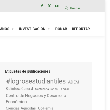
Buscar
Facebook
X
YouTube
page
page
page
IÓN
DONAR
REPORTAR
opens
opens
opens
in
in
in
MNOS
INVESTIGACIÓN
DONAR
REPORTAR
new
new
new
window
window
window
Etiquetas de publicaciones
#logrosestudiantiles
ADEM
Biblioteca General
Centenaria Banda Colegial
Centro de Negocios y Desarrollo
Económico
Ciencias Agrícolas
CoHemis