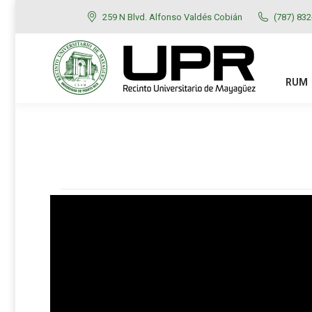
259 N Blvd. Alfonso Valdés Cobián
(787) 83
RUM
ADMISIONES
RUM