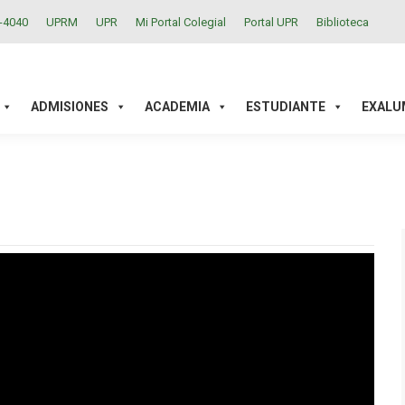
2-4040
UPRM
UPR
Mi Portal Colegial
Portal UPR
Biblioteca
ACADEMIA
ESTUDIANTE
EXALUMNOS
INVESTIGAC
ADMISIONES
ACADEMIA
ESTUDIANTE
EXALU