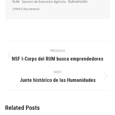
Subvención
RUM
Servicio de Extensión Agrícola
UPRM E-Ship Network
Post
PREVIOUS
navigation
NSF I-Corps del RUM busca emprendedores
Previous
post:
NEXT
Junte histórico de las Humanidades
Next
post:
Related Posts