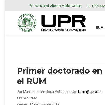
259 N Blvd. Alfonso Valdés Cobián
(787) 83
RUM
ADMISIONES
RUM
Primer doctorado en 
el RUM
Por Mariam Ludim Rosa Vélez (
mariam.ludim@upr.edu
)
Prensa RUM
viernes, 14 de junio de 2019