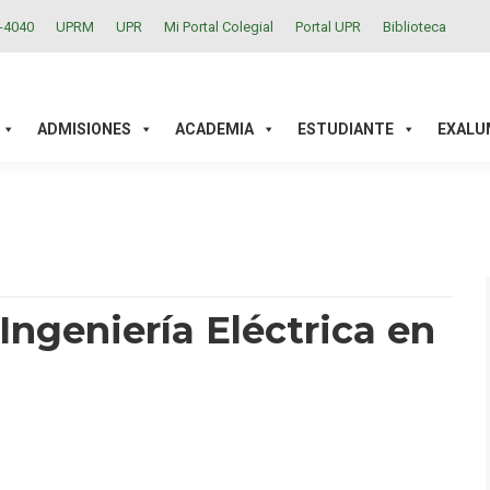
2-4040
UPRM
UPR
Mi Portal Colegial
Portal UPR
Biblioteca
ACADEMIA
ESTUDIANTE
EXALUMNOS
INVESTIGAC
ADMISIONES
ACADEMIA
ESTUDIANTE
EXALU
Ingeniería Eléctrica en