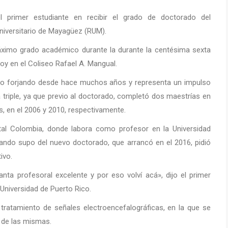
primer estudiante en recibir el grado de doctorado del
Universitario de Mayagüez (RUM).
áximo grado académico durante la durante la centésima sexta
hoy en el Coliseo Rafael A. Mangual.
ido forjando desde hace muchos años y representa un impulso
a triple, ya que previo al doctorado, completó dos maestrías en
, en el 2006 y 2010, respectivamente.
atal Colombia, donde labora como profesor en la Universidad
uando supo del nuevo doctorado, que arrancó en el 2016, pidió
ivo.
nta profesoral excelente y por eso volví acá», dijo el primer
Universidad de Puerto Rico.
tratamiento de señales electroencefalográficas, en la que se
 de las mismas.