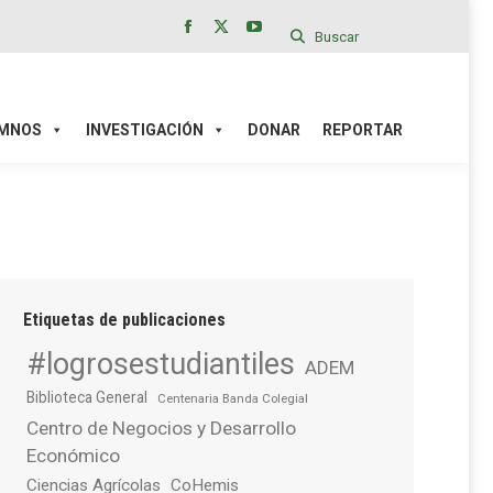
Buscar
Facebook
X
YouTube
page
page
page
IÓN
DONAR
REPORTAR
opens
opens
opens
in
in
in
MNOS
INVESTIGACIÓN
DONAR
REPORTAR
new
new
new
window
window
window
Etiquetas de publicaciones
#logrosestudiantiles
ADEM
Biblioteca General
Centenaria Banda Colegial
Centro de Negocios y Desarrollo
Económico
Ciencias Agrícolas
CoHemis