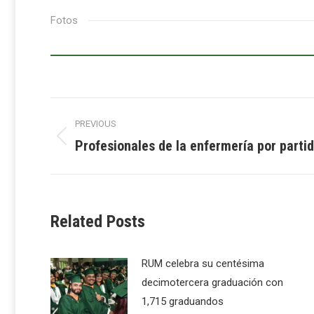
Fotos
Post
PREVIOUS
navigation
Profesionales de la enfermería por parti
Previous
post:
Related Posts
RUM celebra su centésima
decimotercera graduación con
1,715 graduandos