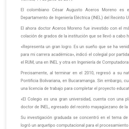
El colombiano César Augusto Aceros Moreno es el 
Departamento de Ingeniería Eléctrica (INEL) del Recinto 
El ahora doctor Aceros Moreno fue investido con el m
colación de grados de la institución que se llevó a cabo 
«Representa un gran logro. Es un sueño que se ha ven
para mi carrera académica», indicó el colegial por partid
el RUM, una en INEL y otra en Ingeniería de Computadoras
Precisamente, al terminar en el 2010, regresó a su n
Pontificia Bolivariana, en Bucaramanga. Sin embargo, c
una licencia de trabajo para completar el proyecto educat
«El Colegio es una gran universidad, cuenta con una pla
doctor de INEL, egresado del recinto mayagüezano de la 
Su investigación graduada se concentró en el tema de 
logró un arquetipo computacional para el procesamiento