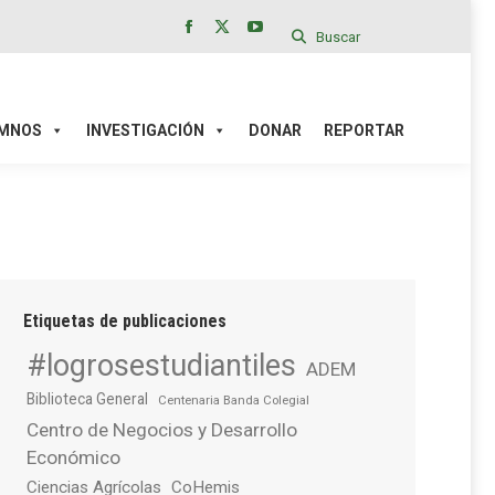
Buscar
Facebook
X
YouTube
page
page
page
IÓN
DONAR
REPORTAR
opens
opens
opens
in
in
in
MNOS
INVESTIGACIÓN
DONAR
REPORTAR
new
new
new
window
window
window
Etiquetas de publicaciones
#logrosestudiantiles
ADEM
Biblioteca General
Centenaria Banda Colegial
Centro de Negocios y Desarrollo
Económico
Ciencias Agrícolas
CoHemis