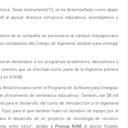
rónica,
Texas Instruments
(TI), se ha desempeñado como aliado
M) al apoyar diversos esfuerzos educativos, investigativos y
jecutivos de la compañía se personaron al campus mayagüezano
los estudiantes del Colegio de Ingeniería, también para entregar
e serán destinados a los programas académicos, laboratorios y
s eventos que se efectúan como parte de la trigésima primera
oy en el RUM.
y Relations
para correr el Programa de
Software para Energías
;
 el ofrecimiento de seminarios educativos. También, van $8 mil
mil para el desarrollo del curso de
Introducción a la Ingeniería
 Toys
, para el que también hubo un donativo de equipo por el
ra el desarrollo de un proyecto de tecnología de circuitos
ite, entre otros”, detalló a
Prensa RUM
, el doctor Rogelio