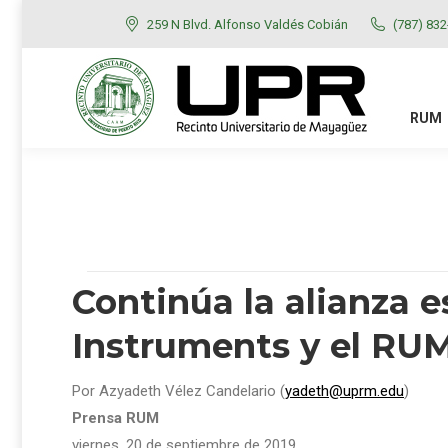
259 N Blvd. Alfonso Valdés Cobián
(787) 83
RUM
ADMISIONES
RUM
Continúa la alianza e
Instruments y el RU
Por Azyadeth Vélez Candelario (
yadeth@uprm.edu
)
Prensa RUM
viernes, 20 de septiembre de 2019