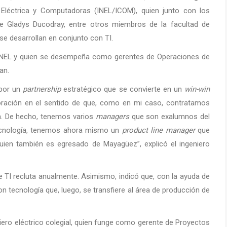
 Eléctrica y Computadoras (INEL/ICOM), quien junto con los
e Gladys Ducodray, entre otros miembros de la facultad de
 se desarrollan en conjunto con TI.
e INEL y quien se desempeña como gerentes de Operaciones de
an.
 por un
partnership
estratégico que se convierte en un
win-win
poración en el sentido de que, como en mi caso, contratamos
a. De hecho, tenemos varios
managers
que son exalumnos del
tecnología, tenemos ahora mismo un
product line manager
que
quien también es egresado de Mayagüez”, explicó el ingeniero
 TI recluta anualmente. Asimismo, indicó que, con la ayuda de
n tecnología que, luego, se transfiere al área de producción de
ero eléctrico colegial, quien funge como gerente de Proyectos