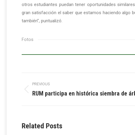
otros estudiantes puedan tener oportunidades similare
gran satisfacción el saber que estamos haciendo algo bu
también”, puntualizó.
Fotos
Post
PREVIOUS
navigation
RUM participa en histórica siembra de ár
Previous
post:
Related Posts