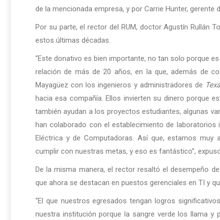
de la mencionada empresa, y por Carrie Hunter, gerente 
Por su parte, el rector del RUM, doctor Agustín Rullán 
estos últimas décadas.
“Este donativo es bien importante, no tan solo porque es
relación de más de 20 años, en la que, además de con
Mayagüez con los ingenieros y administradores de
Texa
hacia esa compañía. Ellos invierten su dinero porque e
también ayudan a los proyectos estudiantes, algunas va
han colaborado con el establecimiento de laboratorios 
Eléctrica y de Computadoras. Así que, estamos muy a
cumplir con nuestras metas, y eso es fantástico”, expuso
De la misma manera, el rector resaltó el desempeño d
que ahora se destacan en puestos gerenciales en TI y que
“El que nuestros egresados tengan logros significativ
nuestra institución porque la sangre verde los llama y