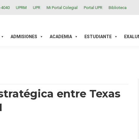
2-4040
UPRM
UPR
Mi Portal Colegial
Portal UPR
Biblioteca
ACADEMIA
ESTUDIANTE
EXALUMNOS
INVESTIGAC
ADMISIONES
ACADEMIA
ESTUDIANTE
EXALU
stratégica entre Texas
M