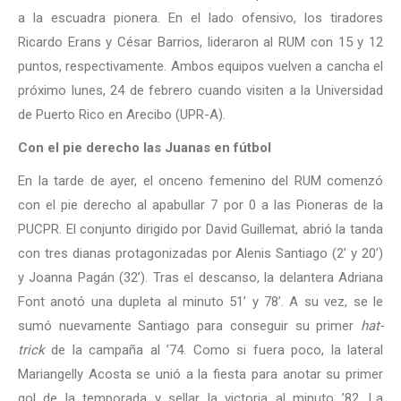
a la escuadra pionera. En el lado ofensivo, los tiradores
Ricardo Erans y César Barrios, lideraron al RUM con 15 y 12
puntos, respectivamente. Ambos equipos vuelven a cancha el
próximo lunes, 24 de febrero cuando visiten a la Universidad
de Puerto Rico en Arecibo (UPR-A).
Con el pie derecho las Juanas en fútbol
En la tarde de ayer, el onceno femenino del RUM comenzó
con el pie derecho al apabullar 7 por 0 a las Pioneras de la
PUCPR. El conjunto dirigido por David Guillemat, abrió la tanda
con tres dianas protagonizadas por Alenis Santiago (2’ y 20’)
y Joanna Pagán (32’). Tras el descanso, la delantera Adriana
Font anotó una dupleta al minuto 51’ y 78’. A su vez, se le
sumó nuevamente Santiago para conseguir su primer
hat-
trick
de la campaña al ’74. Como si fuera poco, la lateral
Mariangelly Acosta se unió a la fiesta para anotar su primer
gol de la temporada y sellar la victoria al minuto ’82. La