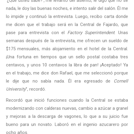
‘¿Qué usted sabe?’, me levanto del asiento, le digo que no sé
nada, le doy las buenas noches, e intento salir del salón. Él me
lo impide y continuó la entrevista. Luego, recibo carta donde
me dicen que el trabajo será en la Central de Fajardo, que
pase para entrevista con el
Factory Superintendent
. Unas
semanas después de la entrevista, me ofrecen un sueldo de
$175 mensuales, más alojamiento en el hotel de la Central.
¡Una fortuna en tiempos que un sello postal costaba tres
centavos, y unos 10 centavos la libra de pan! ¡Aceptado! Ya
en el trabajo, me dice don Rafael, que me seleccionó porque
le dije que no sabía nada. Él era egresado de
Cornell
University
”, recordó.
Recordó que inició funciones cuando la Central se estaba
modernizando con calderas nuevas, cambio a azúcar a granel
y mejoras a la descarga de vagones, lo que a su juicio fue
bueno para un novato. Laboró en el ingenio azucarero por
ocho años.