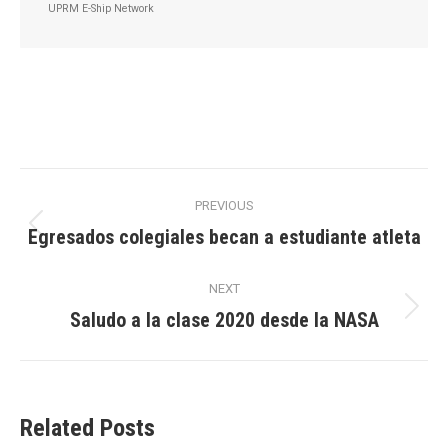
UPRM E-Ship Network
Post
PREVIOUS
navigation
Egresados colegiales becan a estudiante atleta
Previous
post:
NEXT
Saludo a la clase 2020 desde la NASA
Next
post:
Related Posts