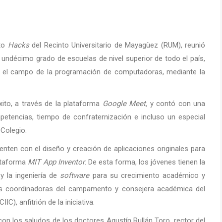
nto
Hacks
del Recinto Universitario de Mayagüez (RUM), reunió
 undécimo grado de escuelas de nivel superior de todo el país,
ar el campo de la programación de computadoras, mediante la
xito, a través de la plataforma
Google Meet,
y contó con una
petencias, tiempo de confraternización e incluso un especial
 Colegio.
ten con el diseño y creación de aplicaciones originales para
lataforma
MIT App Inventor
. De esta forma, los jóvenes tienen la
y la ingeniería de
software
para su crecimiento académico y
 las coordinadoras del campamento y consejera académica del
), anfitrión de la iniciativa.
con los saludos de los doctores Agustín Rullán Toro, rector del