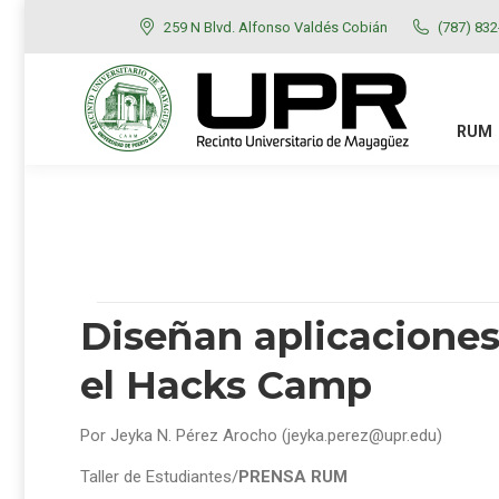
259 N Blvd. Alfonso Valdés Cobián
(787) 83
RUM
ADMISIONES
RUM
Diseñan aplicaciones
el Hacks Camp
Por Jeyka N. Pérez Arocho (jeyka.perez@upr.edu)
Taller de Estudiantes/
PRENSA RUM