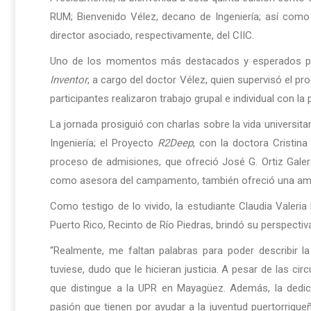
RUM; Bienvenido Vélez, decano de Ingeniería; así como 
director asociado, respectivamente, del CIIC.
Uno de los momentos más destacados y esperados por 
Inventor
, a cargo del doctor Vélez, quien supervisó el pr
participantes realizaron trabajo grupal e individual con la
La jornada prosiguió con charlas sobre la vida universit
Ingeniería; el Proyecto
R2Deep
, con la doctora Cristin
proceso de admisiones, que ofreció José G. Ortiz Galero
como asesora del campamento, también ofreció una am
Como testigo de lo vivido, la estudiante Claudia Valeria
Puerto Rico, Recinto de Río Piedras, brindó su perspectiv
“Realmente, me faltan palabras para poder describir la
tuviese, dudo que le hicieran justicia. A pesar de las cir
que distingue a la UPR en Mayagüez. Además, la dedi
pasión que tienen por ayudar a la juventud puertorriqueñ