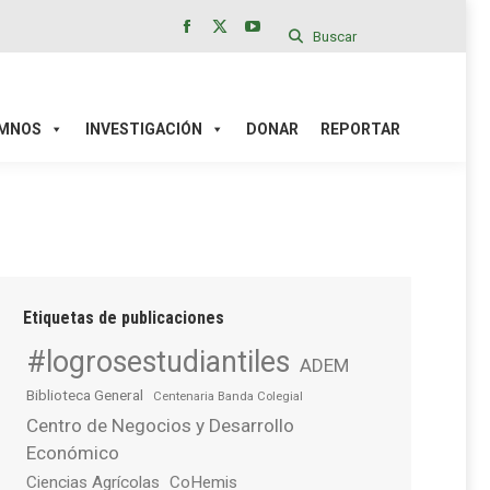
Buscar
Facebook
X
YouTube
page
page
page
IÓN
DONAR
REPORTAR
opens
opens
opens
in
in
in
MNOS
INVESTIGACIÓN
DONAR
REPORTAR
new
new
new
window
window
window
Etiquetas de publicaciones
#logrosestudiantiles
ADEM
Biblioteca General
Centenaria Banda Colegial
Centro de Negocios y Desarrollo
Económico
Ciencias Agrícolas
CoHemis