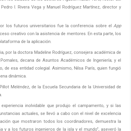
Pedro I. Rivera Vega y Manuel Rodríguez Martínez, director y
los futuros universitarios fue la conferencia sobre el
App
oceso creativo con la asistencia de mentores. En esta parte, los
 plataforma de la aplicación.
aria, por la doctora Madeline Rodríguez, consejera académica de
a Pomales, decana de Asuntos Académicos de Ingeniería; y el
, de esa entidad colegial. Asimismo, Nilsa París, quien fungió
ena dinámica.
 Pillot Meléndez, de la Escuela Secundaria de la Universidad de
a.
 experiencia inolvidable que produjo el campamento, y si las
cunstancias actuales, se llevó a cabo con el nivel de excelencia
cación que mostraron todos los coordinadores, demuestra la
a y a los futuros ingenieros de la isla y el mundo”, aseveró la