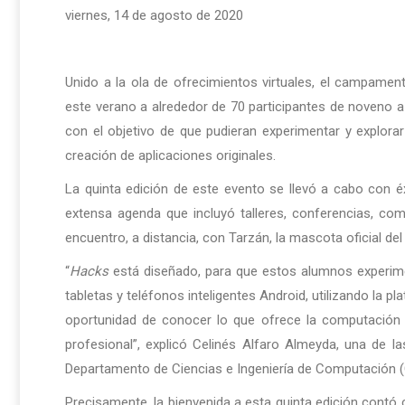
viernes, 14 de agosto de 2020
Unido a la ola de ofrecimientos virtuales, el campame
este verano a alrededor de 70 participantes de noveno a
con el objetivo de que pudieran experimentar y explor
creación de aplicaciones originales.
La quinta edición de este evento se llevó a cabo con é
extensa agenda que incluyó talleres, conferencias, com
encuentro, a distancia, con Tarzán, la mascota oficial del
“
Hacks
está diseñado, para que estos alumnos experimen
tabletas y teléfonos inteligentes Android, utilizando la p
oportunidad de conocer lo que ofrece la computación 
profesional”, explicó Celinés Alfaro Almeyda, una de
Departamento de Ciencias e Ingeniería de Computación (CIIC
Precisamente, la bienvenida a esta quinta edición contó 