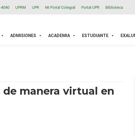
2-4040
UPRM
UPR
Mi Portal Colegial
Portal UPR
Biblioteca
ACADEMIA
ESTUDIANTE
EXALUMNOS
INVESTIGAC
ADMISIONES
ACADEMIA
ESTUDIANTE
EXALU
 de manera virtual en