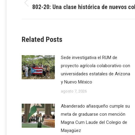
navigation
802-20: Una clase histórica de nuevos co
Previous
post:
Related Posts
Sede investigativa el RUM de
proyecto agrícola colaborativo con
universidades estatales de Arizona
y Nuevo México
agosto 7, 2026
Abanderado añasqueño cumple su
meta de graduarse con mención
Magna Cum Laude del Colegio de
Mayagüez