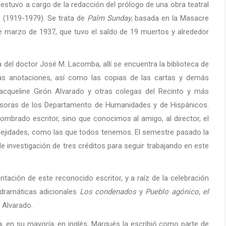
estuvo a cargo de la redacción del prólogo de una obra teatral
s (1919-1979). Se trata de
Palm Sunday
, basada en la Masacre
e marzo de 1937, que tuvo el saldo de 19 muertos y alrededor
 del doctor José M. Lacomba, allí se encuentra la biblioteca de
las anotaciones, así como las copias de las cartas y demás
cqueline Girón Alvarado y otras colegas del Recinto y más
ofesoras de los Departamento de Humanidades y de Hispánicos.
ombrado escritor, sino que conocimos al amigo, al director, el
lejidades, como las que todos tenemos. El semestre pasado la
 investigación de tres créditos para seguir trabajando en este
tación de este reconocido escritor, y a raíz de la celebración
s dramáticas adicionales
Los condenados
y
Pueblo agónico, el
 Alvarado.
a, en su mayoría, en inglés, Marqués la escribió como parte de