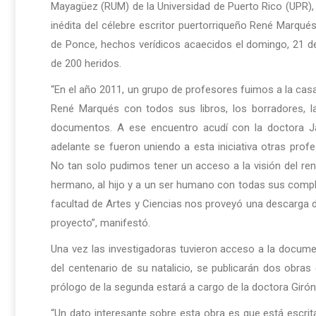
Mayagüez (RUM) de la Universidad de Puerto Rico (UPR), 
inédita del célebre escritor puertorriqueño René Marqué
de Ponce, hechos verídicos acaecidos el domingo, 21 d
de 200 heridos.
“En el año 2011, un grupo de profesores fuimos a la casa
René Marqués con todos sus libros, los borradores, 
documentos. A ese encuentro acudí con la doctora Ja
adelante se fueron uniendo a esta iniciativa otras pr
No tan solo pudimos tener un acceso a la visión del ren
hermano, al hijo y a un ser humano con todas sus comp
facultad de Artes y Ciencias nos proveyó una descarga de
proyecto”, manifestó.
Una vez las investigadoras tuvieron acceso a la documen
del centenario de su natalicio, se publicarán dos obra
prólogo de la segunda estará a cargo de la doctora Girón
“Un dato interesante sobre esta obra es que está escrit