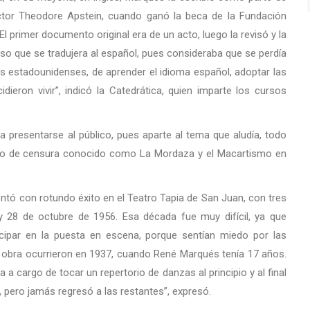
tor Theodore Apstein, cuando ganó la beca de la Fundación
l primer documento original era de un acto, luego la revisó y la
so que se tradujera al español, pues consideraba que se perdía
os estadounidenses, de aprender el idioma español, adoptar las
eron vivir”, indicó la Catedrática, quien imparte los cursos
 presentarse al público, pues aparte al tema que aludía, todo
rico de censura conocido como La Mordaza y el Macartismo en
sentó con rotundo éxito en el Teatro Tapia de San Juan, con tres
 y 28 de octubre de 1956. Esa década fue muy difícil, ya que
icipar en la puesta en escena, porque sentían miedo por las
la obra ocurrieron en 1937, cuando René Marqués tenía 17 años.
a cargo de tocar un repertorio de danzas al principio y al final
, pero jamás regresó a las restantes”, expresó.