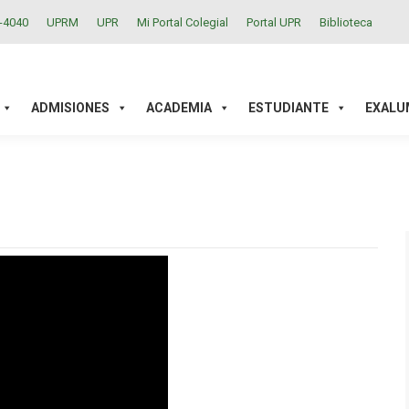
2-4040
UPRM
UPR
Mi Portal Colegial
Portal UPR
Biblioteca
ACADEMIA
ESTUDIANTE
EXALUMNOS
INVESTIGAC
ADMISIONES
ACADEMIA
ESTUDIANTE
EXALU