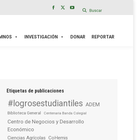
Buscar
Facebook
X
YouTube
page
page
page
IÓN
DONAR
REPORTAR
opens
opens
opens
in
in
in
MNOS
INVESTIGACIÓN
DONAR
REPORTAR
new
new
new
window
window
window
Etiquetas de publicaciones
#logrosestudiantiles
ADEM
Biblioteca General
Centenaria Banda Colegial
Centro de Negocios y Desarrollo
Económico
Ciencias Agrícolas
CoHemis