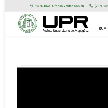
259 N Blvd. Alfonso Valdés Cobián
(787) 83
RUM
ADMISIONES
RUM