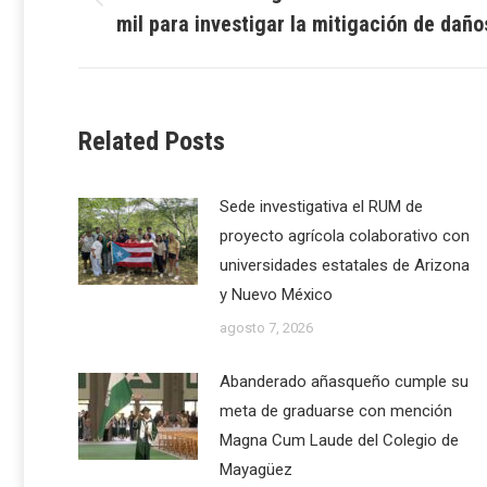
Previous
mil para investigar la mitigación de daño
post:
Related Posts
Sede investigativa el RUM de
proyecto agrícola colaborativo con
universidades estatales de Arizona
y Nuevo México
agosto 7, 2026
Abanderado añasqueño cumple su
meta de graduarse con mención
Magna Cum Laude del Colegio de
Mayagüez